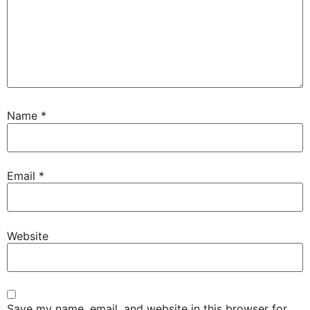
Name
*
Email
*
Website
Save my name, email, and website in this browser for