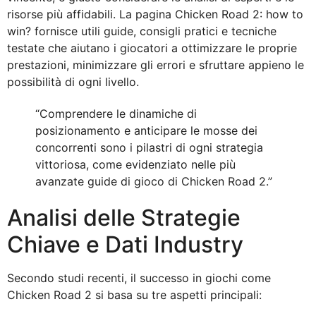
risorse più affidabili. La pagina Chicken Road 2: how to
win? fornisce utili guide, consigli pratici e tecniche
testate che aiutano i giocatori a ottimizzare le proprie
prestazioni, minimizzare gli errori e sfruttare appieno le
possibilità di ogni livello.
“Comprendere le dinamiche di
posizionamento e anticipare le mosse dei
concorrenti sono i pilastri di ogni strategia
vittoriosa, come evidenziato nelle più
avanzate guide di gioco di Chicken Road 2.”
Analisi delle Strategie
Chiave e Dati Industry
Secondo studi recenti, il successo in giochi come
Chicken Road 2 si basa su tre aspetti principali: