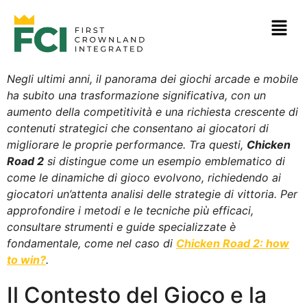
Negli ultimi anni, il panorama dei giochi arcade e mobile
ha subito una trasformazione significativa, con un
aumento della competitività e una richiesta crescente di
contenuti strategici che consentano ai giocatori di
migliorare le proprie performance. Tra questi,
Chicken
Road 2
si distingue come un esempio emblematico di
come le dinamiche di gioco evolvono, richiedendo ai
giocatori un’attenta analisi delle strategie di vittoria. Per
approfondire i metodi e le tecniche più efficaci,
consultare strumenti e guide specializzate è
fondamentale, come nel caso di
Chicken Road 2: how
to win?
.
Il Contesto del Gioco e la