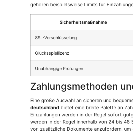
gehören beispielsweise Limits für Einzahlungen
Sicherheitsmaßnahme
SSL-Verschlüsselung
Glücksspiellizenz
Unabhängige Prüfungen
Zahlungsmethoden und
Eine große Auswahl an sicheren und bequemen 
deutschland
bietet eine breite Palette an Z
Einzahlungen werden in der Regel sofort gut
werden in der Regel innerhalb von 24 bis 48
vor, zusätzliche Dokumente anzufordern, um d