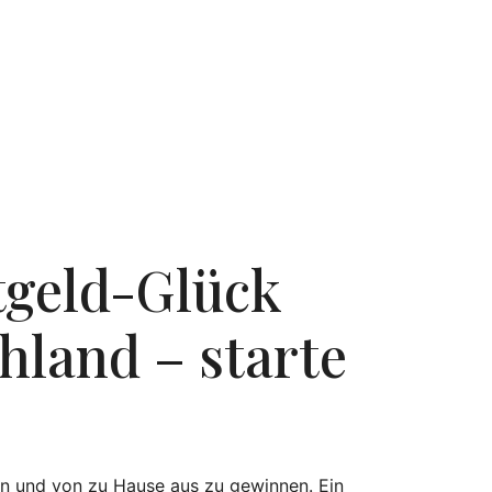
tgeld-Glück
hland – starte
hen und von zu Hause aus zu gewinnen. Ein