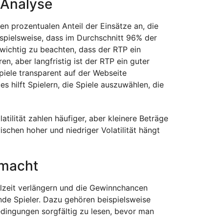
e Analyse
en prozentualen Anteil der Einsätze an, die
ispielsweise, dass im Durchschnitt 96% der
 wichtig zu beachten, dass der RTP ein
en, aber langfristig ist der RTP ein guter
piele transparent auf der Webseite
 hilft Spielern, die Spiele auszuwählen, die
atilität zahlen häufiger, aber kleinere Beträge
schen hoher und niedriger Volatilität hängt
 macht
elzeit verlängern und die Gewinnchancen
de Spieler. Dazu gehören beispielsweise
dingungen sorgfältig zu lesen, bevor man