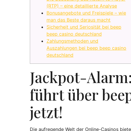
(RTP) – eine detaillierte Analyse
Bonusangebote und Freispiele – wie
man das Beste daraus macht
Sicherheit und Seriosität bei beep
beep casino deutschland
Zahlungsmethoden und
Auszahlungen bei beep beep casino
deutschland
Jackpot-Alarm
führt über bee
jetzt!
Die aufregende Welt der Online-Casinos biete