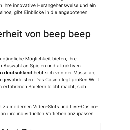
rch ihre innovative Herangehensweise und ein
sinos, gibt Einblicke in die angebotenen
erheit von beep beep
ugängliche Möglichkeit bieten, ihre
en Auswahl an Spielen und attraktiven
o deutschland
hebt sich von der Masse ab,
zu gewährleisten. Das Casino legt großen Wert
h erfahrenen Spielern leicht macht, sich
in zu modernen Video-Slots und Live-Casino-
 an ihre individuellen Vorlieben anzupassen.