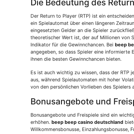
Die Bedeutung des Return t
Der Return to Player (RTP) ist ein entscheide
ein Spielautomat über einen längeren Zeitrau
eingesetzten Gelder an die Spieler zurückflie
theoretischer Wert ist, der auf Millionen von S
Indikator für die Gewinnchancen. Bei
beep be
angegeben, so dass Spieler eine informierte E
ihnen die besten Gewinnchancen bieten.
Es ist auch wichtig zu wissen, dass der RTP je
aus, während Spielautomaten mit hoher Volatil
von den persönlichen Vorlieben des Spielers 
Bonusangebote und Freisp
Bonusangebote und Freispiele sind ein wichti
erhöhen.
beep beep casino deutschland
biet
Willkommensbonusse, Einzahlungsbonusse, Fre