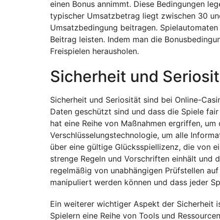
einen Bonus annimmt. Diese Bedingungen lege
typischer Umsatzbetrag liegt zwischen 30 und
Umsatzbedingung beitragen. Spielautomaten t
Beitrag leisten. Indem man die Bonusbedingun
Freispielen herausholen.
Sicherheit und Seriosi
Sicherheit und Seriosität sind bei Online-Cas
Daten geschützt sind und dass die Spiele fai
hat eine Reihe von Maßnahmen ergriffen, um 
Verschlüsselungstechnologie, um alle Inform
über eine gültige Glücksspiellizenz, die von 
strenge Regeln und Vorschriften einhält und 
regelmäßig von unabhängigen Prüfstellen auf F
manipuliert werden können und dass jeder Sp
Ein weiterer wichtiger Aspekt der Sicherheit
Spielern eine Reihe von Tools und Ressourcen,