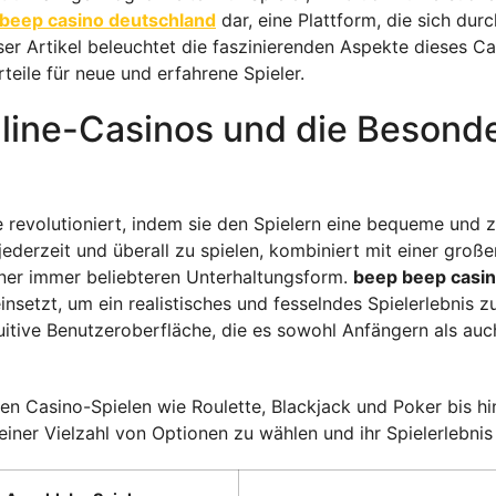
beep casino deutschland
dar, eine Plattform, die sich du
er Artikel beleuchtet die faszinierenden Aspekte dieses Ca
eile für neue und erfahrene Spieler.
nline-Casinos und die Besond
 revolutioniert, indem sie den Spielern eine bequeme und z
 jederzeit und überall zu spielen, kombiniert mit einer groß
ner immer beliebteren Unterhaltungsform.
beep beep casin
nsetzt, um ein realistisches und fesselndes Spielerlebnis 
tuitive Benutzeroberfläche, die es sowohl Anfängern als auc
en Casino-Spielen wie Roulette, Blackjack und Poker bis h
einer Vielzahl von Optionen zu wählen und ihr Spielerlebnis