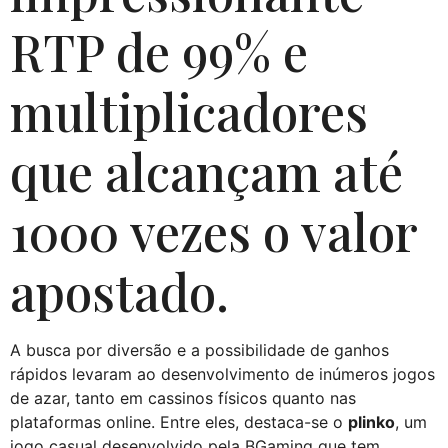
RTP de 99% e
multiplicadores
que alcançam até
1000 vezes o valor
apostado.
A busca por diversão e a possibilidade de ganhos
rápidos levaram ao desenvolvimento de inúmeros jogos
de azar, tanto em cassinos físicos quanto nas
plataformas online. Entre eles, destaca-se o
plinko
, um
jogo casual desenvolvido pela BGaming que tem