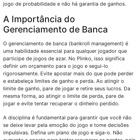
jogo de probabilidade e não há garantia de ganhos.
A Importância do
Gerenciamento de Banca
O gerenciamento de banca (bankroll management) é
uma habilidade essencial para qualquer jogador que
participe de jogos de azar. No Plinko, isso significa
definir um orçamento para o jogo e segui-lo
rigorosamente. Evite apostar mais do que pode perder
e estabeleça limites de ganho e perda. Ao atingir o
limite de ganho, pare de jogar e retire seus lucros. Da
mesma forma, ao atingir o limite de perda, pare de
jogar e evite tentar recuperar o dinheiro perdido.
A disciplina é fundamental para garantir que você não
se deixe levar pela emoção do jogo e tome decisões
impulsivas. Defina um plano de jogo e siga-o. Não