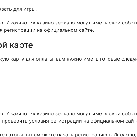
вать для игры.
ино, 7 казино, 7к казино зеркало могут иметь свои соб
я регистрации на официальном сайте.
й карте
кую карту для оплаты, вам нужно иметь готовые след
ино, 7 казино, 7к казино зеркало могут иметь свои соб
 проверить условия регистрации на официальном сайт
те готовы, вы сможете начать регистрацию в 7k casino, 