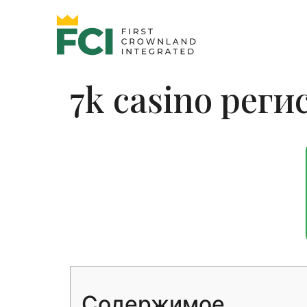
7k casino рег
Содержимое