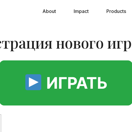
About
Impact
Products
истрация нового иг
ИГРАТЬ