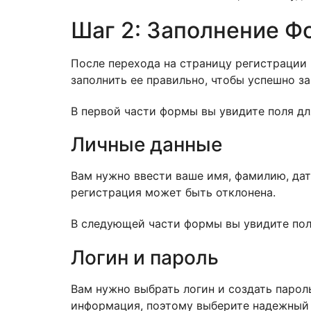
Шаг 2: Заполнение Ф
После перехода на страницу регистрации в
заполнить ее правильно, чтобы успешно з
В первой части формы вы увидите поля д
Личные данные
Вам нужно ввести ваше имя, фамилию, дат
регистрация может быть отклонена.
В следующей части формы вы увидите пол
Логин и пароль
Вам нужно выбрать логин и создать парол
информация, поэтому выберите надежный 