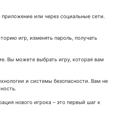
е приложение или через социальные сети.
торию игр, изменять пароль, получать
ие. Вы можете выбрать игру, которая вам
ехнологии и системы безопасности. Вам не
сность.
рация нового игрока – это первый шаг к