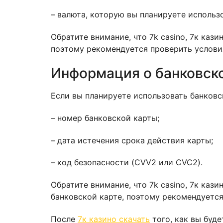
– валюта, которую вы планируете использо
Обратите внимание, что 7k casino, 7к каз
поэтому рекомендуется проверить услови
Информация о банковско
Если вы планируете использовать банковс
– номер банковской карты;
– дата истечения срока действия карты;
– код безопасности (CVV2 или CVC2).
Обратите внимание, что 7k casino, 7к каз
банковской карте, поэтому рекомендуется
После
7к казино скачать
того, как вы буде