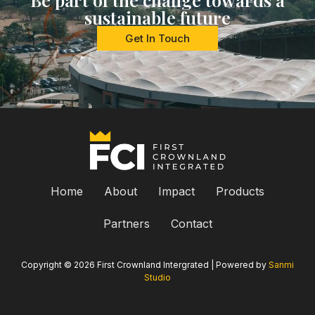
sustainable future
Get In Touch
Home
About
Impact
Products
Partners
Contact
Copyright © 2026 First Crownland Intergrated | Powered by
Sanmi
Studio