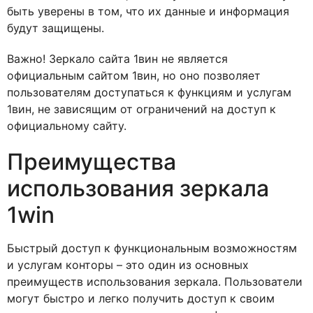
быть уверены в том, что их данные и информация
будут защищены.
Важно! Зеркало сайта 1вин не является
официальным сайтом 1вин, но оно позволяет
пользователям доступаться к функциям и услугам
1вин, не зависящим от ограничений на доступ к
официальному сайту.
Преимущества
использования зеркала
1win
Быстрый доступ к функциональным возможностям
и услугам конторы – это один из основных
преимуществ использования зеркала. Пользователи
могут быстро и легко получить доступ к своим