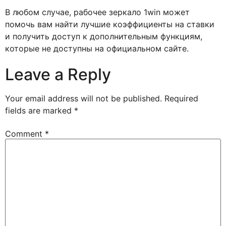
В любом случае, рабочее зеркало 1win может
помочь вам найти лучшие коэффициенты на ставки
и получить доступ к дополнительным функциям,
которые не доступны на официальном сайте.
Leave a Reply
Your email address will not be published.
Required
fields are marked
*
Comment
*