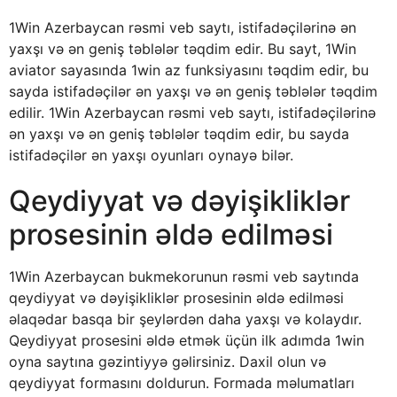
1Win Azerbaycan rəsmi veb saytı, istifadəçilərinə ən
yaxşı və ən geniş təblələr təqdim edir. Bu sayt, 1Win
aviator sayasında 1win az funksiyasını təqdim edir, bu
sayda istifadəçilər ən yaxşı və ən geniş təblələr təqdim
edilir. 1Win Azerbaycan rəsmi veb saytı, istifadəçilərinə
ən yaxşı və ən geniş təblələr təqdim edir, bu sayda
istifadəçilər ən yaxşı oyunları oynayə bilər.
Qeydiyyat və dəyişikliklər
prosesinin əldə edilməsi
1Win Azerbaycan bukmekorunun rəsmi veb saytında
qeydiyyat və dəyişikliklər prosesinin əldə edilməsi
əlaqədar basqa bir şeylərdən daha yaxşı və kolaydır.
Qeydiyyat prosesini əldə etmək üçün ilk adımda 1win
oyna saytına gəzintiyyə gəlirsiniz. Daxil olun və
qeydiyyat formasını doldurun. Formada məlumatları