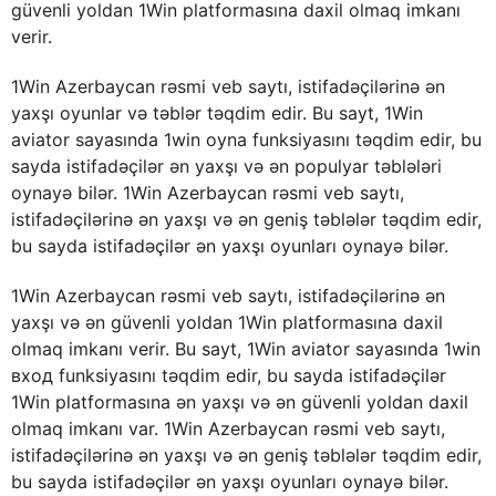
güvenli yoldan 1Win platformasına daxil olmaq imkanı
verir.
1Win Azerbaycan rəsmi veb saytı, istifadəçilərinə ən
yaxşı oyunlar və təblər təqdim edir. Bu sayt, 1Win
aviator sayasında 1win oyna funksiyasını təqdim edir, bu
sayda istifadəçilər ən yaxşı və ən populyar təblələri
oynayə bilər. 1Win Azerbaycan rəsmi veb saytı,
istifadəçilərinə ən yaxşı və ən geniş təblələr təqdim edir,
bu sayda istifadəçilər ən yaxşı oyunları oynayə bilər.
1Win Azerbaycan rəsmi veb saytı, istifadəçilərinə ən
yaxşı və ən güvenli yoldan 1Win platformasına daxil
olmaq imkanı verir. Bu sayt, 1Win aviator sayasında 1win
вход funksiyasını təqdim edir, bu sayda istifadəçilər
1Win platformasına ən yaxşı və ən güvenli yoldan daxil
olmaq imkanı var. 1Win Azerbaycan rəsmi veb saytı,
istifadəçilərinə ən yaxşı və ən geniş təblələr təqdim edir,
bu sayda istifadəçilər ən yaxşı oyunları oynayə bilər.