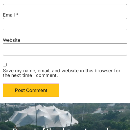
Email
*
Website
Save my name, email, and website in this browser for
the next time I comment.