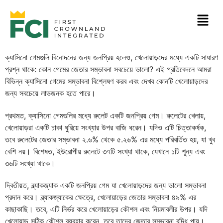
ক্যাসিনো গেমগুলি বিনোদনের জন্য জনপ্রিয় হলেও, খেলোয়াড়দের মধ্যে একটি সাধারণ
প্রশ্ন থাকে: কোন গেমের জেতার সম্ভাবনা সবচেয়ে ভালো? এই প্রতিবেদনে আমরা
বিভিন্ন ক্যাসিনো গেমের সম্ভাবনা বিশ্লেষণ করব এবং দেখব কোনটি খেলোয়াড়দের
জন্য সবচেয়ে লাভজনক হতে পারে।
প্রথমত, ক্যাসিনো গেমগুলির মধ্যে রুলেট একটি জনপ্রিয় গেম। রুলেটের খেলায়,
খেলোয়াড়রা একটি চাকা ঘুরিয়ে সংখ্যার উপর বাজি ধরেন। যদিও এটি চিত্তাকর্ষক,
তবে রুলেটের জেতার সম্ভাবনা ২.৬% থেকে ৫.২৬% এর মধ্যে পরিবর্তিত হয়, যা খুব
বেশি নয়। বিশেষত, ইউরোপীয় রুলেটে ৩৭টি সংখ্যা থাকে, যেখানে ১টি শূন্য এবং
৩৬টি সংখ্যা থাকে।
দ্বিতীয়ত, ব্ল্যাকজ্যাক একটি জনপ্রিয় গেম যা খেলোয়াড়দের জন্য ভালো সম্ভাবনা
প্রদান করে। ব্ল্যাকজ্যাকের ক্ষেত্রে, খেলোয়াড়ের জেতার সম্ভাবনা ৪৯% এর
কাছাকাছি। তবে, এটি নির্ভর করে খেলোয়াড়ের কৌশল এবং নিয়মাবলীর উপর। যদি
খেলোয়াড় সঠিক কৌশল ব্যবহার করেন, তবে তাদের জেতার সম্ভাবনা বৃদ্ধি পায়।