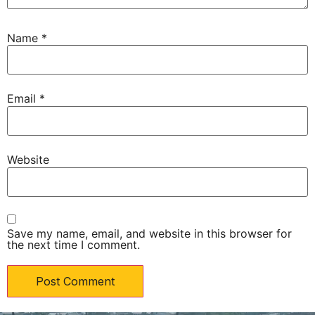
Name
*
Email
*
Website
Save my name, email, and website in this browser for
the next time I comment.