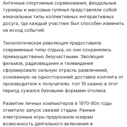
Античные спортивные соревнования, феодальные
турниры и массовые гулянья представляли собой
изначальные типы коллективных интерактивных
досуга, где каждый участник был способен изменить
на исход событий.
Технологическая революция предоставила
современные типы отдыха, но они сохранялись
преимущественно безучастными. Эволюция
фильмов, радиовещания и телевидения
сформировало сильную отрасль развлечений,
основанную на односторонней доставке контента от
производителя к получателю. топ 10 казино в этот
период сужался базовыми формами отклика.
Развитие личных компьютеров в 1970-80х годы
отметило запуск свежей стадии. Ранние
электронные игры предложили юзерам
возможность деятельного включения в