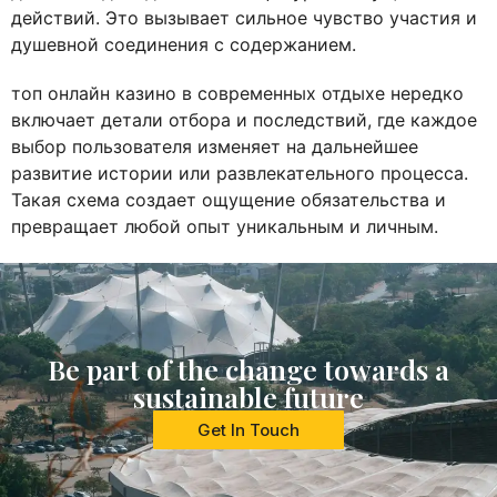
действий. Это вызывает сильное чувство участия и
душевной соединения с содержанием.
топ онлайн казино в современных отдыхе нередко
включает детали отбора и последствий, где каждое
выбор пользователя изменяет на дальнейшее
развитие истории или развлекательного процесса.
Такая схема создает ощущение обязательства и
превращает любой опыт уникальным и личным.
Be part of the change towards a
sustainable future
Get In Touch