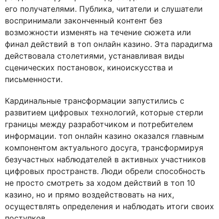
его получателями. Публика, читатели и слушатели
воспринимали законченный контент без
возможности изменять на течение сюжета или
финал действий в топ онлайн казино. Эта парадигма
действовала столетиями, устанавливая виды
сценических постановок, киноискусства и
письменности.
Кардинальные трансформации запустились с
развитием цифровых технологий, которые стерли
границы между разработчиком и потребителем
информации. топ онлайн казино оказался главным
компонентом актуального досуга, трансформируя
безучастных наблюдателей в активных участников
цифровых пространств. Люди обрели способность
не просто смотреть за ходом действий в топ 10
казино, но и прямо воздействовать на них,
осуществлять определения и наблюдать итоги своих
поступков.