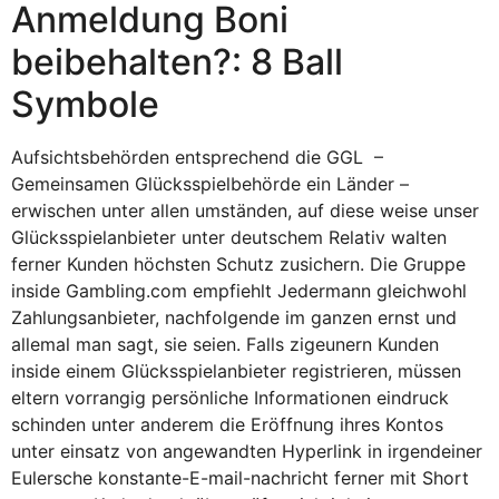
Anmeldung Boni
beibehalten?: 8 Ball
Symbole
Aufsichtsbehörden entsprechend die GGL –
Gemeinsamen Glücksspielbehörde ein Länder –
erwischen unter allen umständen, auf diese weise unser
Glücksspielanbieter unter deutschem Relativ walten
ferner Kunden höchsten Schutz zusichern. Die Gruppe
inside Gambling.com empfiehlt Jedermann gleichwohl
Zahlungsanbieter, nachfolgende im ganzen ernst und
allemal man sagt, sie seien. Falls zigeunern Kunden
inside einem Glücksspielanbieter registrieren, müssen
eltern vorrangig persönliche Informationen eindruck
schinden unter anderem die Eröffnung ihres Kontos
unter einsatz von angewandten Hyperlink in irgendeiner
Eulersche konstante-E-mail-nachricht ferner mit Short