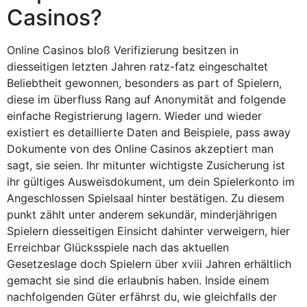
Casinos?
Online Casinos bloß Verifizierung besitzen in
diesseitigen letzten Jahren ratz-fatz eingeschaltet
Beliebtheit gewonnen, besonders as part of Spielern,
diese im überfluss Rang auf Anonymität and folgende
einfache Registrierung lagern. Wieder und wieder
existiert es detaillierte Daten and Beispiele, pass away
Dokumente von des Online Casinos akzeptiert man
sagt, sie seien. Ihr mitunter wichtigste Zusicherung ist
ihr gültiges Ausweisdokument, um dein Spielerkonto im
Angeschlossen Spielsaal hinter bestätigen. Zu diesem
punkt zählt unter anderem sekundär, minderjährigen
Spielern diesseitigen Einsicht dahinter verweigern, hier
Erreichbar Glücksspiele nach das aktuellen
Gesetzeslage doch Spielern über xviii Jahren erhältlich
gemacht sie sind die erlaubnis haben. Inside einem
nachfolgenden Güter erfährst du, wie gleichfalls der