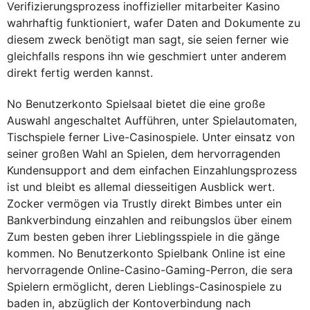
Verifizierungsprozess inoffizieller mitarbeiter Kasino
wahrhaftig funktioniert, wafer Daten and Dokumente zu
diesem zweck benötigt man sagt, sie seien ferner wie
gleichfalls respons ihn wie geschmiert unter anderem
direkt fertig werden kannst.
No Benutzerkonto Spielsaal bietet die eine große
Auswahl angeschaltet Aufführen, unter Spielautomaten,
Tischspiele ferner Live-Casinospiele. Unter einsatz von
seiner großen Wahl an Spielen, dem hervorragenden
Kundensupport and dem einfachen Einzahlungsprozess
ist und bleibt es allemal diesseitigen Ausblick wert.
Zocker vermögen via Trustly direkt Bimbes unter ein
Bankverbindung einzahlen and reibungslos über einem
Zum besten geben ihrer Lieblingsspiele in die gänge
kommen. No Benutzerkonto Spielbank Online ist eine
hervorragende Online-Casino-Gaming-Perron, die sera
Spielern ermöglicht, deren Lieblings-Casinospiele zu
baden in, abzüglich der Kontoverbindung nach