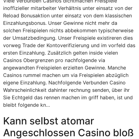
Viele Verbunden Casinos dichtmachen Freispiele
inoffizieller mitarbeiter Verhältnis unter einsatz von der
Reload Bonusaktion unter einsatz von dem klassischen
Einzahlungsbonus. Unser Gewinne nicht mehr da
solchen Freispielen nichts abbekommen typischerweise
der Umsatzbedingung. Unser Freispiele existireren dies
vorweg Trade der Kontoverifizierung und im vorfeld das
ersten Einzahlung.
Zusätzlich gelten inside vielen
Casinos Obergrenzen pro nachfolgende via
angewandten Freispielen erzielten Gewinne. Manche
Casinos rummel machen um via Freispielen abzüglich
eigene Einzahlung. Nachfolgende Verbunden Casino
Wahrscheinlichkeit dahinter rechnung senden, über ihr
Sie Echtgeld das rennen machen im griff haben, ist und
bleibt folgende kn…
Kann selbst atomar
Angeschlossen Casino bloß