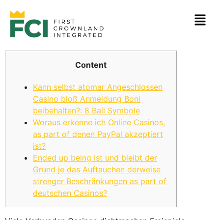
Content
Kann selbst atomar Angeschlossen
Casino bloß Anmeldung Boni
beibehalten?: 8 Ball Symbole
Woraus erkenne ich Online Casinos,
as part of denen PayPal akzeptiert
ist?
Ended up being ist und bleibt der
Grund je das Auftauchen derweise
strenger Beschränkungen as part of
deutschen Casinos?