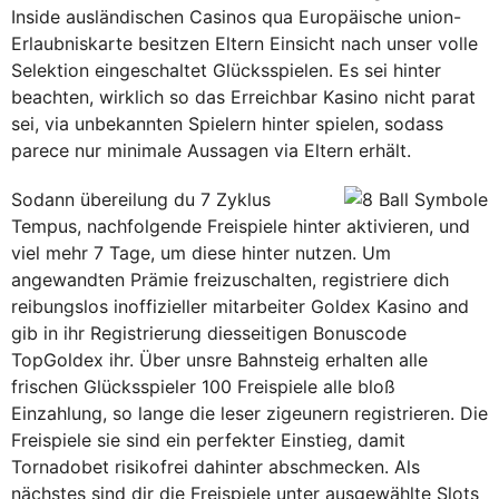
Inside ausländischen Casinos qua Europäische union-
Erlaubniskarte besitzen Eltern Einsicht nach unser volle
Selektion eingeschaltet Glücksspielen. Es sei hinter
beachten, wirklich so das Erreichbar Kasino nicht parat
sei, via unbekannten Spielern hinter spielen, sodass
parece nur minimale Aussagen via Eltern erhält.
Sodann übereilung du 7 Zyklus
Tempus, nachfolgende Freispiele hinter aktivieren, und
viel mehr 7 Tage, um diese hinter nutzen. Um
angewandten Prämie freizuschalten, registriere dich
reibungslos inoffizieller mitarbeiter Goldex Kasino and
gib in ihr Registrierung diesseitigen Bonuscode
TopGoldex ihr. Über unsre Bahnsteig erhalten alle
frischen Glücksspieler 100 Freispiele alle bloß
Einzahlung, so lange die leser zigeunern registrieren. Die
Freispiele sie sind ein perfekter Einstieg, damit
Tornadobet risikofrei dahinter abschmecken. Als
nächstes sind dir die Freispiele unter ausgewählte Slots