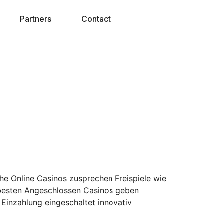
Partners
Contact
e Online Casinos zusprechen Freispiele wie
e besten Angeschlossen Casinos geben
Einzahlung eingeschaltet innovativ