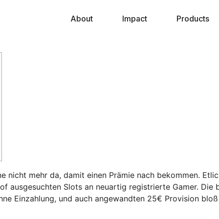
About
Impact
Products
 nicht mehr da, damit einen Prämie nach bekommen. Etlich
 of ausgesuchten Slots an neuartig registrierte Gamer. Di
ohne Einzahlung, und auch angewandten 25€ Provision bloß 