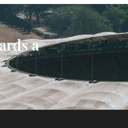
ards a