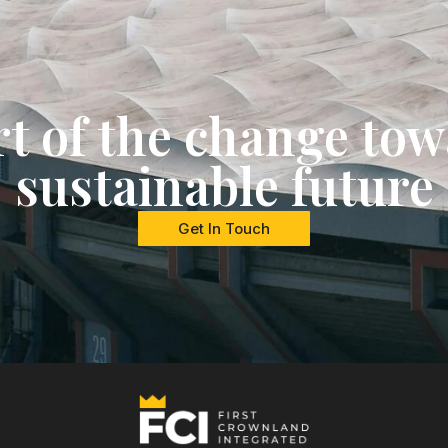
rt of the change tow
sustainable future
Get In Touch