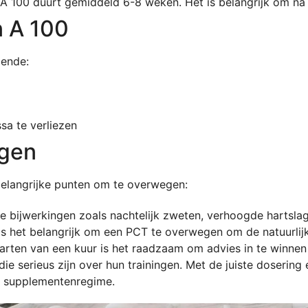
A 100 duurt gemiddeld 6-8 weken. Het is belangrijk om na e
n A 100
gende:
sa te verliezen
ngen
 belangrijke punten om te overwegen:
e bijwerkingen zoals nachtelijk zweten, verhoogde hartsla
is het belangrijk om een PCT te overwegen om de natuurlij
arten van een kuur is het raadzaam om advies in te winnen b
die serieus zijn over hun trainingen. Met de juiste doserin
je supplementenregime.