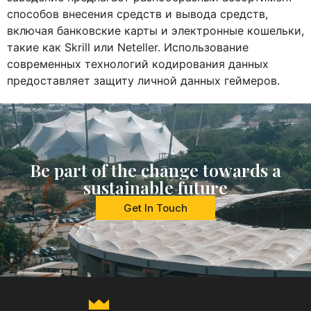
способов внесения средств и вывода средств,
включая банковские карты и электронные кошельки,
такие как Skrill или Neteller. Использование
современных технологий кодирования данных
предоставляет защиту личной данных геймеров.
Be part of the change towards a
sustainable future
Get In Touch