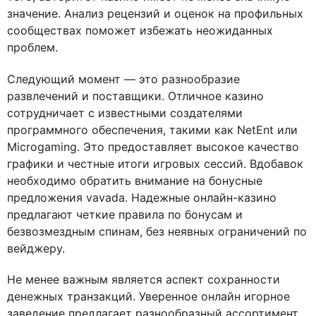
значение. Анализ рецензий и оценок на профильных
сообществах поможет избежать неожиданных
проблем.
Следующий момент — это разнообразие
развлечений и поставщики. Отличное казино
сотрудничает с известными создателями
программного обеспечения, такими как NetEnt или
Microgaming. Это предоставляет высокое качество
графики и честные итоги игровых сессий. Вдобавок
необходимо обратить внимание на бонусные
предложения vavada. Надежные онлайн-казино
предлагают четкие правила по бонусам и
безвозмездным спинам, без неявных ограничений по
вейджеру.
Не менее важным является аспект сохранности
денежных транзакций. Уверенное онлайн игорное
заведение предлагает разнообразный ассортимент