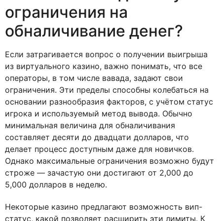
ограничения на
обналичивание денег?
Если затрагивается вопрос о получении выигрыша
из виртуального казино, важно понимать, что все
операторы, в том числе вавада, задают свои
ограничения. Эти пределы способны колебаться на
основании разнообразия факторов, с учётом статус
игрока и используемый метод вывода. Обычно
минимальная величина для обналичивания
составляет десяти до двадцати долларов, что
делает процесс доступным даже для новичков.
Однако максимальные ограничения возможно будут
строже — зачастую они достигают от 2,000 до
5,000 долларов в неделю.
Некоторые казино предлагают возможность вип-
статус, какой позволяет расширить эти лимиты. К