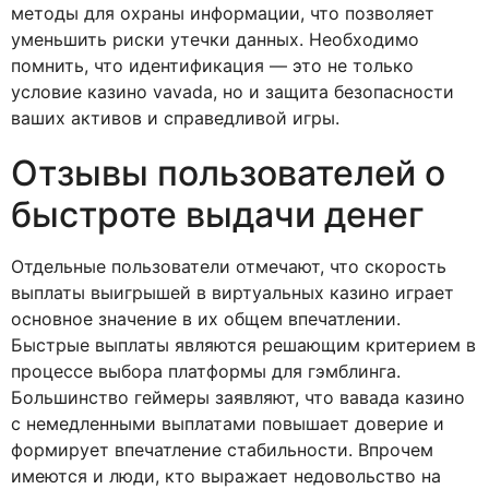
методы для охраны информации, что позволяет
уменьшить риски утечки данных. Необходимо
помнить, что идентификация — это не только
условие казино vavada, но и защита безопасности
ваших активов и справедливой игры.
Отзывы пользователей о
быстроте выдачи денег
Отдельные пользователи отмечают, что скорость
выплаты выигрышей в виртуальных казино играет
основное значение в их общем впечатлении.
Быстрые выплаты являются решающим критерием в
процессе выбора платформы для гэмблинга.
Большинство геймеры заявляют, что вавада казино
с немедленными выплатами повышает доверие и
формирует впечатление стабильности. Впрочем
имеются и люди, кто выражает недовольство на