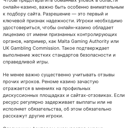
онлайн-казино, важно быть особенно внимательным
к подбору сайта. Разрешение — это первый и
ключевой признак надежности. Игроки необходимо
удостовериться, чтобы онлайн-казино обладает
лицензию от имени признанных контролирующих
органов, например, как Malta Gaming Authority или
UK Gambling Commission. Такое подтверждает
выполнение жестких стандартов безопасности и
справедливой игры.
Не менее важно существенно учитывать отзывы
прочих игроков. Реноме казино зачастую
отражается в мнениях на профильных
дискуссионных площадках и сайтах-отзовиках. Если
ресурс регулярно задерживает выплаты или не
исполняет обязательства, об этом обязательно
расскажут другие игроки.