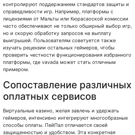
контролируют поддержанием стандартов защиты и
справедливости игр. Например, платформы с
лицензиями от Мальты или Кюрасаоской комиссии
часто обеспечивают не только обширный выбор игр,
но и скорую обработку запросов на выплату
выигрышей. Пользователям советуется также
изучать рецензии остальных геймеров, чтобы
проверить честности функционирования избранного
платформы, где vavada может стать отличным
примером.
Сопоставление различных
оплатных сервисов
Виртуальные казино, желая завлечь и удержать
геймеров, интенсивно интегрируют многообразные
способы оплаты. ПейПал отличается своей
защищенностью и удобством. Эта конкретная