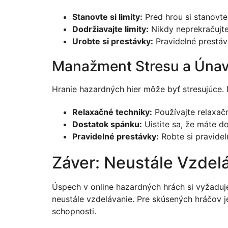
Stanovte si limity:
Pred hrou si stanovte 
Dodržiavajte limity:
Nikdy neprekračujte 
Urobte si prestávky:
Pravidelné prestá
Manažment Stresu a Úna
Hranie hazardných hier môže byť stresujúce. 
Relaxačné techniky:
Používajte relaxačn
Dostatok spánku:
Uistite sa, že máte d
Pravidelné prestávky:
Robte si pravidel
Záver: Neustále Vzdel
Úspech v online hazardných hrách si vyžaduje 
neustále vzdelávanie. Pre skúsených hráčov 
schopnosti.