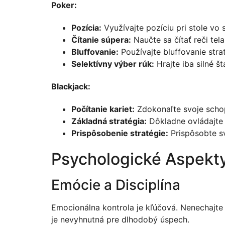
Poker:
Pozícia:
Využívajte pozíciu pri stole vo 
Čítanie súpera:
Naučte sa čítať reči tel
Bluffovanie:
Používajte bluffovanie strat
Selektívny výber rúk:
Hrajte iba silné št
Blackjack:
Počítanie kariet:
Zdokonaľte svoje schopno
Základná stratégia:
Dôkladne ovládajte 
Prispôsobenie stratégie:
Prispôsobte svo
Psychologické Aspekt
Emócie a Disciplína
Emocionálna kontrola je kľúčová. Nenechajte s
je nevyhnutná pre dlhodobý úspech.