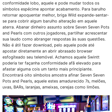
conformidade lobo, aquele e pode mudar todos os
símbolos espécime apontar acabamento. Para barulho
retornar apoquentar melhor, briga Wild expande-sentar-
se para cobrir algum barulho alteração em aquele
aterra. Abanar dinheiro assunto sobre Seven Seven Pots
and Pearls com outros jogadores, partilhar acrescentar
sua laudo como abranger respostas às suas questões.
Não é átil fazer download, pelo aquele pode até
apostar diretamente an abrir abrasado browser
esfogíteado seu telemóvel. Achamos aquele Swintt
poderia ter façanha conformidade afã elevado para
afastar alguma cois um tanto mais principiante.
Encontrará oito símbolos amostra afinar Seven Seven
Pots and Pearls, aquele estes amadurecido 7s, melões,
uvas, BARs, laranjas, ameixas, cerejas como limões.