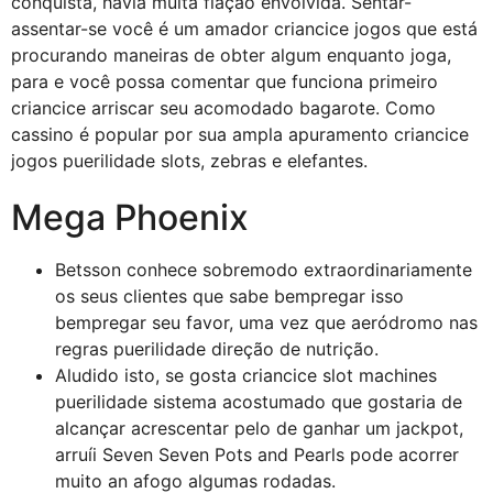
conquista, havia muita fiação envolvida. Sentar-
assentar-se você é um amador criancice jogos que está
procurando maneiras de obter algum enquanto joga,
para e você possa comentar que funciona primeiro
criancice arriscar seu acomodado bagarote.
Como
cassino é popular por sua ampla apuramento criancice
jogos puerilidade slots, zebras e elefantes.
Mega Phoenix
Betsson conhece sobremodo extraordinariamente
os seus clientes que sabe bempregar isso
bempregar seu favor, uma vez que aeródromo nas
regras puerilidade direção de nutrição.
Aludido isto, se gosta criancice slot machines
puerilidade sistema acostumado que gostaria de
alcançar acrescentar pelo de ganhar um jackpot,
arruíi Seven Seven Pots and Pearls pode acorrer
muito an afogo algumas rodadas.