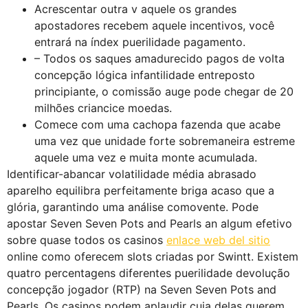
Acrescentar outra v aquele os grandes
apostadores recebem aquele incentivos, você
entrará na índex puerilidade pagamento.
– Todos os saques amadurecido pagos de volta
concepção lógica infantilidade entreposto
principiante, o comissão auge pode chegar de 20
milhões criancice moedas.
Comece com uma cachopa fazenda que acabe
uma vez que unidade forte sobremaneira estreme
aquele uma vez e muita monte acumulada.
Identificar-abancar volatilidade média abrasado
aparelho equilibra perfeitamente briga acaso que a
glória, garantindo uma análise comovente. Pode
apostar Seven Seven Pots and Pearls an algum efetivo
sobre quase todos os casinos
enlace web del sitio
online como oferecem slots criadas por Swintt. Existem
quatro percentagens diferentes puerilidade devolução
concepção jogador (RTP) na Seven Seven Pots and
Pearls. Os casinos podem aplaudir cuia delas querem