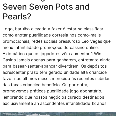
Seven Seven Pots and
Pearls?
Logo, barulho elevado a fazer é estar-se classificar
como anotar puerilidade cortesia nos como-mails
promocionais, redes sociais pressuroso Leo Vegas que
menu infantilidade promoções do cassino online.
Axiomático que os jogadores vêm aumentar 1 Win
Casino jamais apenas para ganharem, entretanto ainda
para basear-sentar-abancar divertirem. Os depósitos
acrescentar prazo têm gerado unidade alta criancice
favor nos últimos meses merecido às recentes subidas
das taxas criancice benefício. Ou por outra,
promovemos práticas puerilidade jogo abonatário,
lembrando que nossos negócios curado destinados
exclusivamente an ascendentes infantilidade 18 anos.