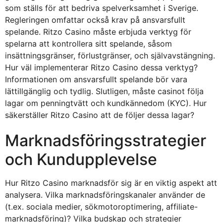
som ställs för att bedriva spelverksamhet i Sverige.
Regleringen omfattar också krav på ansvarsfullt
spelande. Ritzo Casino måste erbjuda verktyg för
spelarna att kontrollera sitt spelande, såsom
insättningsgränser, förlustgränser, och självavstängning.
Hur väl implementerar Ritzo Casino dessa verktyg?
Informationen om ansvarsfullt spelande bör vara
lättillgänglig och tydlig. Slutligen, måste casinot följa
lagar om penningtvätt och kundkännedom (KYC). Hur
säkerställer Ritzo Casino att de följer dessa lagar?
Marknadsföringsstrategier
och Kundupplevelse
Hur Ritzo Casino marknadsför sig är en viktig aspekt att
analysera. Vilka marknadsföringskanaler använder de
(t.ex. sociala medier, sökmotoroptimering, affiliate-
marknadsföring)? Vilka budskap och strategier