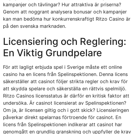
kampanjer och tävlingar? Hur attraktiva är priserna?
Genom att noggrant analysera bonusar och kampanjer
kan man bedöma hur konkurrenskraftigt Ritzo Casino är
på den svenska marknaden.
Licensiering och Reglering:
En Viktig Grundpelare
För att lagligt erbjuda spel i Sverige måste ett online
casino ha en licens från Spelinspektionen. Denna licens
säkerställer att casinot följer strikta regler och krav för
att skydda spelare och säkerställa en rättvis spelmiljö.
Ritzo Casinos licensstatus är därför en kritisk faktor att
undersöka. Är casinot licensierat av Spelinspektionen?
Om ja, är licensen giltig och i gott skick? Licensieringen
påverkar direkt spelarnas förtroende för casinot. En
licens från Spelinspektionen indikerar att casinot har
genomgått en grundlig granskning och uppfyller de krav