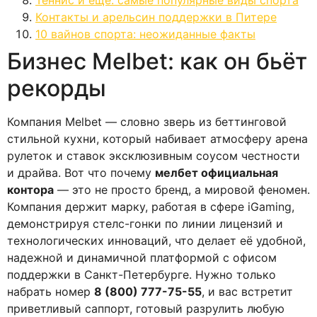
Контакты и apельсин поддержки в Питере
10 вайнов спорта: неожиданные факты
Бизнес Melbet: как он бьёт
рекорды
Компания Melbet — словно зверь из беттинговой
стильной кухни, который набивает атмосферу арена
рулеток и ставок эксклюзивным соусом честности
и драйва. Вот что почему
мелбет официальная
контора
— это не просто бренд, а мировой феномен.
Компания держит марку, работая в сфере iGaming,
демонстрируя стелс-гонки по линии лицензий и
технологических инноваций, что делает её удобной,
надежной и динамичной платформой с офисом
поддержки в Санкт-Петербурге. Нужно только
набрать номер
8 (800) 777-75-55
, и вас встретит
приветливый саппорт, готовый разрулить любую