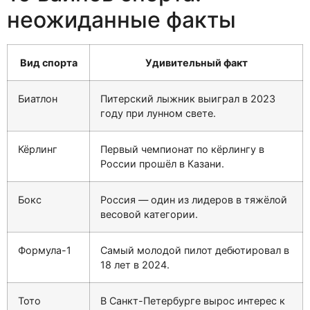
неожиданные факты
Вид спорта
Удивительный факт
Биатлон
Питерский лыжник выиграл в 2023
году при лунном свете.
Кёрлинг
Первый чемпионат по кёрлингу в
России прошёл в Казани.
Бокс
Россия — один из лидеров в тяжёлой
весовой категории.
Формула-1
Самый молодой пилот дебютировал в
18 лет в 2024.
Тото
В Санкт-Петербурге вырос интерес к