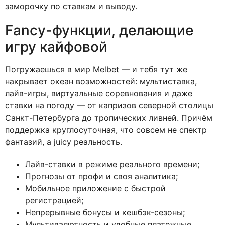
заморочку по ставкам и выводу.
Fancy-функции, делающие
игру кайфовой
Погружаешься в мир Melbet — и тебя тут же
накрывает океан возможностей: мультиставка,
лайв-игры, виртуальные соревнования и даже
ставки на погоду — от капризов северной столицы
Санкт-Петербурга до тропических ливней. Причём
поддержка круглосуточная, что совсем не спектр
фантазий, а juicy реальность.
Лайв-ставки в режиме реального времени;
Прогнозы от профи и своя аналитика;
Мобильное приложение с быстрой
регистрацией;
Непрерывные бонусы и кешбэк-сезоны;
Мультивалютность и удобные платежные