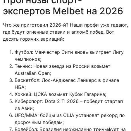
экспертов Melbet на 2026
Что же приготовил 2026-й? Наши профи уже гадают,
где будут огненные ставки и апломб побед. Вот
десять горячих вариаций:
Футбол: Манчестер Сити вновь выиграет Лигу
чемпионов;
Теннис: Новая звезда из России возьмет
Australian Open;
Баскетбол: Лос-Анджелес Лейкерс в финале
НБА;
Хоккей: ЦСКА возьмет Кубок Гагарина;
Киберспорт: Dota 2 TI 2026 – победит стартап
из Азии;
UFC/MMA: бойцы из США установят рекорд по
досрочным победам;
Волейбол: Бразилия неожиданно триумфует на