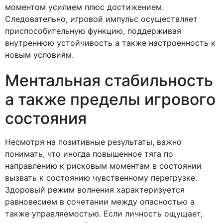
моментом усилием плюс достижением.
Следовательно, игровой импульс осуществляет
приспособительную функцию, поддерживая
внутреннюю устойчивость а также настроенность к
новым условиям.
Ментальная стабильность
а также пределы игрового
состояния
Несмотря на позитивные результаты, важно
понимать, что иногда повышенное тяга по
направлению к рисковым моментам в состоянии
вызвать к состоянию чувственному перегрузке.
Здоровый режим волнения характеризуется
равновесием в сочетании между опасностью а
также управляемостью. Если личность ощущает,