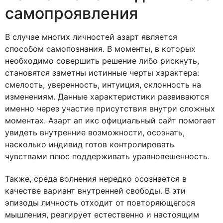
самопроявления
В случае многих личностей азарт является
способом самопознания. В моменты, в которых
необходимо совершить решение либо рискнуть,
становятся заметны истинные черты характера:
смелость, уверенность, интуиция, склонность на
изменениям. Данные характеристики развиваются
именно через участие присутствия внутри сложных
моментах. Азарт ап икс официальный сайт помогает
увидеть внутренние возможности, осознать,
насколько индивид готов контролировать
чувствами плюс поддерживать уравновешенность.
Также, среда волнения нередко осознается в
качестве вариант внутренней свободы. В эти
эпизоды личность отходит от повторяющегося
мышления, реагирует естественно и настоящим