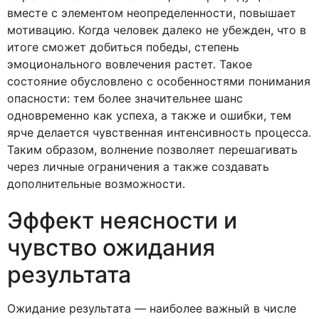
вместе с элементом неопределенности, повышает
мотивацию. Когда человек далеко не убежден, что в
итоге сможет добиться победы, степень
эмоционального вовлечения растет. Такое
состояние обусловлено с особенностями понимания
опасности: тем более значительнее шанс
одновременно как успеха, а также и ошибки, тем
ярче делается чувственная интенсивность процесса.
Таким образом, волнение позволяет перешагивать
через личные ограничения а также создавать
дополнительные возможности.
Эффект неясности и
чувство ожидания
результата
Ожидание результата — наиболее важный в числе