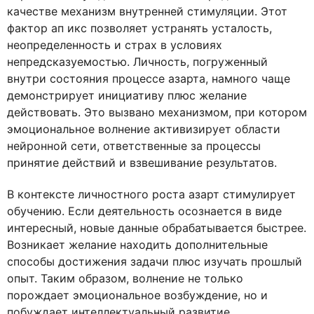
качестве механизм внутренней стимуляции. Этот
фактор ап икс позволяет устранять усталость,
неопределенность и страх в условиях
непредсказуемостью. Личность, погруженный
внутри состояния процессе азарта, намного чаще
демонстрирует инициативу плюс желание
действовать. Это вызвано механизмом, при котором
эмоциональное волнение активизирует области
нейронной сети, ответственные за процессы
принятие действий и взвешивание результатов.
В контексте личностного роста азарт стимулирует
обучению. Если деятельность осознается в виде
интересный, новые данные обрабатывается быстрее.
Возникает желание находить дополнительные
способы достижения задачи плюс изучать прошлый
опыт. Таким образом, волнение не только
порождает эмоциональное возбуждение, но и
побуждает интеллектуальный развитие.