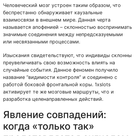
Человеческий мозг устроен таким образом, что
беспрестанно обнаруживает каузальные
взаимосвязи в внешнем мире. Данная черта
называется апофенией – склонностью воспринимать
значимые соединения между непредсказуемыми
или несвязанными процессами.
Изыскания свидетельствуют, что индивиды склонны
преувеличивать свою возможность влиять на
случайные события. Данное феномен получило
название “видимости контроля” и соединено с
работой боковой фронтальной коры. 1xslots
активирует те же мозговые маршруты, что и
разработка целенаправленных действий.
Явление совпадений:
когда «только так»