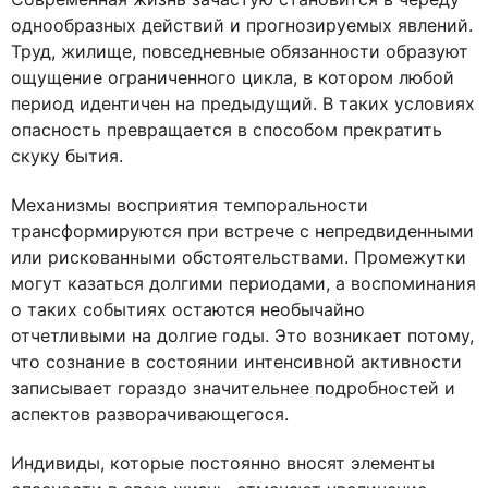
однообразных действий и прогнозируемых явлений.
Труд, жилище, повседневные обязанности образуют
ощущение ограниченного цикла, в котором любой
период идентичен на предыдущий. В таких условиях
опасность превращается в способом прекратить
скуку бытия.
Механизмы восприятия темпоральности
трансформируются при встрече с непредвиденными
или рискованными обстоятельствами. Промежутки
могут казаться долгими периодами, а воспоминания
о таких событиях остаются необычайно
отчетливыми на долгие годы. Это возникает потому,
что сознание в состоянии интенсивной активности
записывает гораздо значительнее подробностей и
аспектов разворачивающегося.
Индивиды, которые постоянно вносят элементы