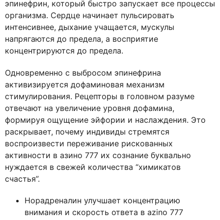
эпинефрин, который быстро запускает все процессы
организма. Сердце начинает пульсировать
интенсивнее, дыхание учащается, мускулы
напрягаются до предела, а восприятие
концентрируются до предела.
Одновременно с выбросом эпинефрина
активизируется дофаминовая механизм
стимулирования. Рецепторы в головном разуме
отвечают на увеличение уровня дофамина,
формируя ощущение эйфории и наслаждения. Это
раскрывает, почему индивиды стремятся
воспроизвести переживание рискованных
активности в азино 777 их сознание буквально
нуждается в свежей количества “химикатов
счастья”.
Норадреналин улучшает концентрацию
внимания и скорость ответа в azino 777