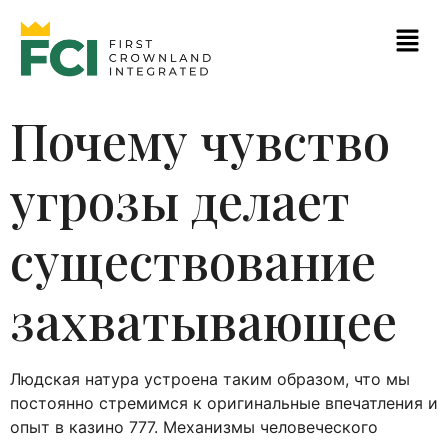
Почему чувство
угрозы делает
существование
захватывающее
Людская натура устроена таким образом, что мы
постоянно стремимся к оригинальные впечатления и
опыт в казино 777. Механизмы человеческого