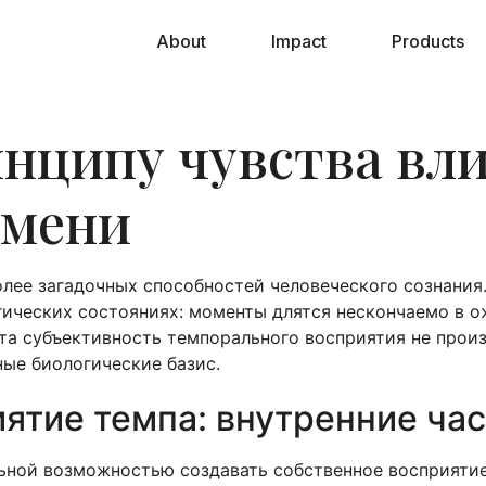
About
Impact
Products
инципу чувства вл
емени
ее загадочных способностей человеческого сознания. 
гических состояниях: моменты длятся нескончаемо в о
та субъективность темпорального восприятия не произ
ые биологические базис.
ятие темпа: внутренние ча
ьной возможностью создавать собственное восприяти