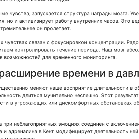
ые чувства, запускается структура награды мозга. Уве
я, но и активизирует работу внутренних часов. Это ве
тремительнее он пролетает.
 чувствах связан с фокусировкой концентрации. Радос
стаем контролировать течение периода. Наш мозг абсо
я возможностей для временного мониторинга.
расширение времени в давл
щественно меняют наше восприятие длительности в об
льность длиться мучительно неспешно. Этот результа
сти в угрожающих или дискомфортных обстановках об
а при неблагоприятных эмоциях соединен с включение
а и адреналина в Кент модифицирует деятельность не
их механизмов.