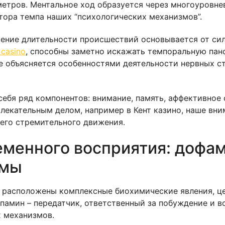
метров. Ментальное ход образуется через многоуровне
тора темпа наших “психологических механизмов”.
щение длительности происшествий основывается от с
 casino
, способны заметно искажать темпоральную пан
е объясняется особенностями деятельности нервных с
себя ряд компонентов: внимание, память, аффективное
лекательным делом, например в Кент казино, наше вним
 его стремительного движения.
менного восприятия: дофам
емы
и расположены комплексные биохимические явления, ц
памин – передатчик, ответственный за побуждение и во
 механизмов.