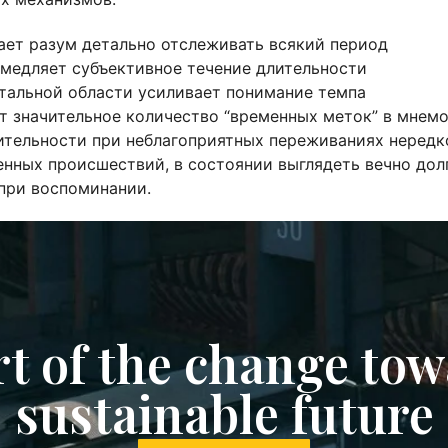
ет разум детально отслеживать всякий период
медляет субъективное течение длительности
тальной области усиливает понимание темпа
ет значительное количество “временных меток” в мнем
лительности при неблагоприятных переживаниях нередк
нных происшествий, в состоянии выглядеть вечно долг
при воспоминании.
rt of the change tow
sustainable future