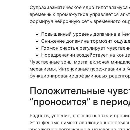
Супрахиазматическое ядро гипоталамуса 
временных промежутков управляется альт
формируя нейронную сеть временного ощ
Повышенный уровень допамина в Кент
Снижение допамина тормозит ощуще
Гормон счастья регулирует чувстве
Норадреналин воздействует на конц
Чувственные зоны мозга, включая миндал
механизмы. Интенсивные переживания в К
функционирование дофаминовых рецепторо
Положительные чувств
“проносится” в пери
Радость, упоение, поглощенность и прочи
Этот феномен имеет эволюционное объясн
абсолютное погружение в мгновение стан