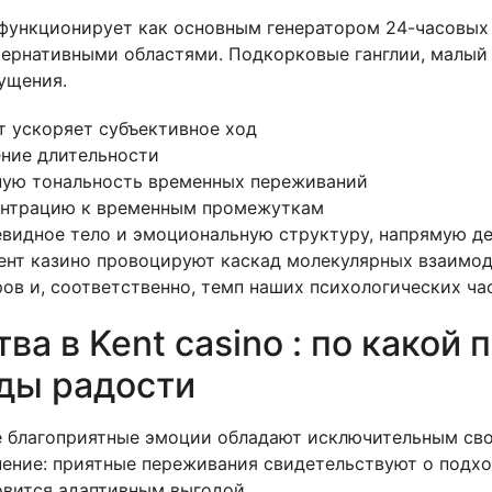
функционирует как основным генератором 24-часовых 
ернативными областями. Подкорковые ганглии, малый 
ущения.
 ускоряет субъективное ход
ние длительности
нную тональность временных переживаний
ентрацию к временным промежуткам
евидное тело и эмоциональную структуру, напрямую д
ент казино провоцируют каскад молекулярных взаимо
в и, соответственно, темп наших психологических ча
а в Kent casino : по какой
оды радости
е благоприятные эмоции обладают исключительным сво
ение: приятные переживания свидетельствуют о подхо
овится адаптивным выгодой.