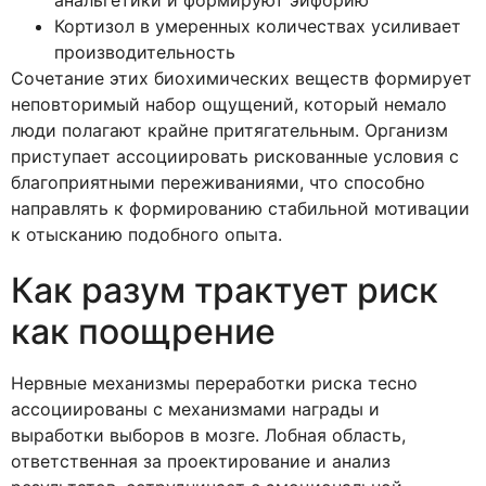
анальгетики и формируют эйфорию
Кортизол в умеренных количествах усиливает
производительность
Сочетание этих биохимических веществ формирует
неповторимый набор ощущений, который немало
люди полагают крайне притягательным. Организм
приступает ассоциировать рискованные условия с
благоприятными переживаниями, что способно
направлять к формированию стабильной мотивации
к отысканию подобного опыта.
Как разум трактует риск
как поощрение
Нервные механизмы переработки риска тесно
ассоциированы с механизмами награды и
выработки выборов в мозге. Лобная область,
ответственная за проектирование и анализ