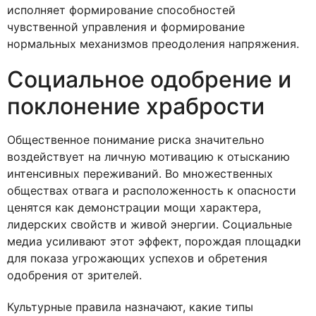
исполняет формирование способностей
чувственной управления и формирование
нормальных механизмов преодоления напряжения.
Социальное одобрение и
поклонение храбрости
Общественное понимание риска значительно
воздействует на личную мотивацию к отысканию
интенсивных переживаний. Во множественных
обществах отвага и расположенность к опасности
ценятся как демонстрации мощи характера,
лидерских свойств и живой энергии. Социальные
медиа усиливают этот эффект, порождая площадки
для показа угрожающих успехов и обретения
одобрения от зрителей.
Культурные правила назначают, какие типы