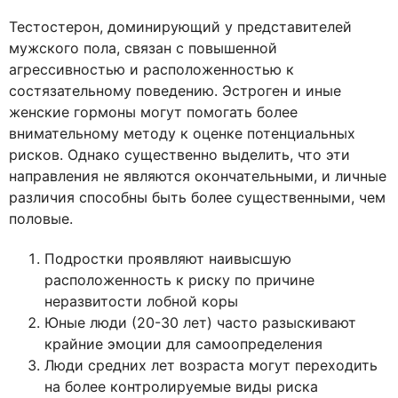
Тестостерон, доминирующий у представителей
мужского пола, связан с повышенной
агрессивностью и расположенностью к
состязательному поведению. Эстроген и иные
женские гормоны могут помогать более
внимательному методу к оценке потенциальных
рисков. Однако существенно выделить, что эти
направления не являются окончательными, и личные
различия способны быть более существенными, чем
половые.
Подростки проявляют наивысшую
расположенность к риску по причине
неразвитости лобной коры
Юные люди (20-30 лет) часто разыскивают
крайние эмоции для самоопределения
Люди средних лет возраста могут переходить
на более контролируемые виды риска