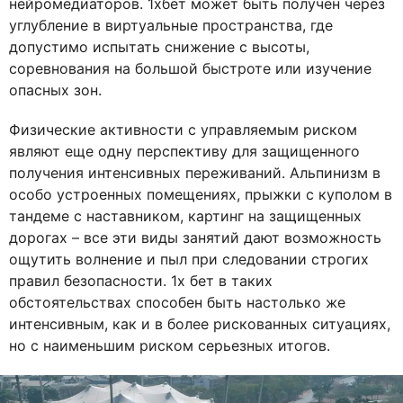
нейромедиаторов. 1хбет может быть получен через
углубление в виртуальные пространства, где
допустимо испытать снижение с высоты,
соревнования на большой быстроте или изучение
опасных зон.
Физические активности с управляемым риском
являют еще одну перспективу для защищенного
получения интенсивных переживаний. Альпинизм в
особо устроенных помещениях, прыжки с куполом в
тандеме с наставником, картинг на защищенных
дорогах – все эти виды занятий дают возможность
ощутить волнение и пыл при следовании строгих
правил безопасности. 1х бет в таких
обстоятельствах способен быть настолько же
интенсивным, как и в более рискованных ситуациях,
но с наименьшим риском серьезных итогов.