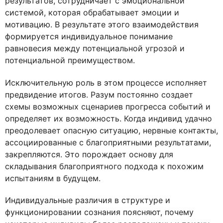
результатов, сотрудничает с эмоциональной
системой, которая обрабатывает эмоции и
мотивацию. В результате этого взаимодействия
формируется индивидуальное понимание
равновесия между потенциальной угрозой и
потенциальной преимуществом.
Исключительную роль в этом процессе исполняет
предвидение итогов. Разум постоянно создает
схемы возможных сценариев прогресса событий и
определяет их возможность. Когда индивид удачно
преодолевает опасную ситуацию, нервные контакты,
ассоциированные с благоприятными результатами,
закрепляются. Это порождает основу для
складывания благоприятного подхода к похожим
испытаниям в будущем.
Индивидуальные различия в структуре и
функционировании сознания поясняют, почему