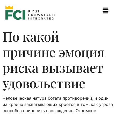
По какой
причине эмоция
риска вызывает
удовольствие
Человеческая натура богата противоречий, и один
из крайне захватывающих кроется в том, как угроза
способна приносить наслаждение. Огромное