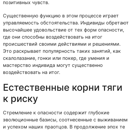
позитивных чувств.
Существенную функцию в этом процессе играет
управляемость обстоятельства. Индивиды обретают
высочайшее удовольствие от тех форм опасности,
где они способны воздействовать на итог
происшествий своими действиями и решениями.
Это раскрывает популярность таких занятий, как
скалолазание, гонки или покер, где умения и
мастерство индивида могут существенно
воздействовать на итог.
Естественные корни тяги
к риску
Стремление к опасности содержит глубокие
эволюционные базисы, соотнесенные с выживанием
и успехом наших праотцов. В продолжение эпох те