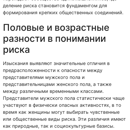
деление риска становится фундаментом для
формирования крепких общественных соединений.
Половые и возрастные
разности в понимании
риска
Изыскания выявляют значительные отличия в
предрасположенности к опасности между
представителями мужского пола и
представительницами женского пола, а также
между различными временными классами.
Представители мужского пола статистически чаще
участвуют в физически опасных активностях, в то
время как женщины могут выбирать чувственные
или общественные виды риска. Эти различия имеют
как природные, так и социокультурные базисы.