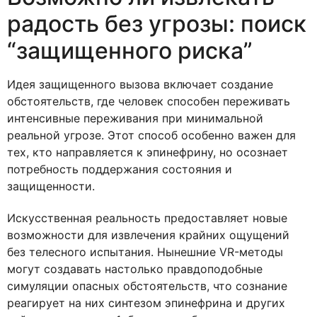
радость без угрозы: поиск
“защищенного риска”
Идея защищенного вызова включает создание
обстоятельств, где человек способен переживать
интенсивные переживания при минимальной
реальной угрозе. Этот способ особенно важен для
тех, кто направляется к эпинефрину, но осознает
потребность поддержания состояния и
защищенности.
Искусственная реальность предоставляет новые
возможности для извлечения крайних ощущений
без телесного испытания. Нынешние VR-методы
могут создавать настолько правдоподобные
симуляции опасных обстоятельств, что сознание
реагирует на них синтезом эпинефрина и других