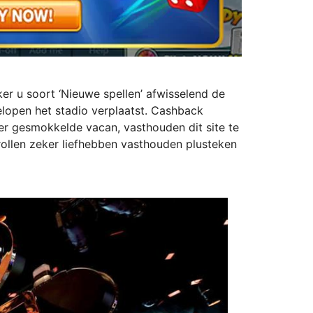
ker u soort ‘Nieuwe spellen’ afwisselend de
elopen het stadio verplaatst. Cashback
er gesmokkelde vacan, vasthouden dit site te
rollen zeker liefhebben vasthouden plusteken