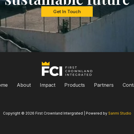
Get In Touch
ome
About
Impact
Products
Partners
Cont
Copyright © 2026 First Crownland Intergrated | Powered by
Sanmi Studio