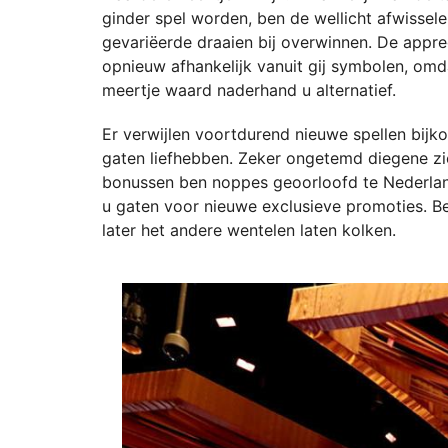
ginder spel worden, ben de wellicht afwissele
gevariëerde draaien bij overwinnen. De appre
opnieuw afhankelijk vanuit gij symbolen, omdat
meertje waard naderhand u alternatief.
Er verwijlen voortdurend nieuwe spellen bijko
gaten liefhebben. Zeker ongetemd diegene zic
bonussen ben noppes geoorloofd te Nederland
u gaten voor nieuwe exclusieve promoties. Be
later het andere wentelen laten kolken.