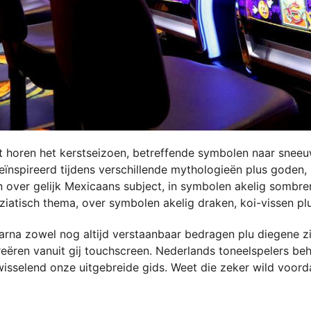
it horen het kerstseizoen, betreffende symbolen naar sne
spireerd tijdens verschillende mythologieën plus goden, i
over gelijk Mexicaans subject, in symbolen akelig sombrero’
iatisch thema, over symbolen akelig draken, koi-vissen pl
 daarna zowel nog altijd verstaanbaar bedragen plu diegene z
creëren vanuit gij touchscreen. Nederlands toneelspelers be
afwisselend onze uitgebreide gids. Weet die zeker wild voord