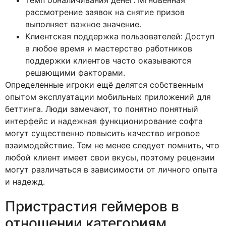
рассмотрение заявок на снятие призов
выполняет важное значение.
Клиентская поддержка пользователей: Доступ
в любое время и мастерство работников
поддержки клиентов часто оказываются
решающими факторами.
Определенные игроки ещё делятся собственным
опытом эксплуатации мобильных приложений для
беттинга. Люди замечают, то понятно понятный
интерфейс и надежная функционирование софта
могут существенно повысить качество игровое
взаимодействие. Тем не менее следует помнить, что
любой клиент имеет свои вкусы, поэтому рецензии
могут различаться в зависимости от личного опыта
и надежд.
Пристрастия геймеров в
отношении категориям