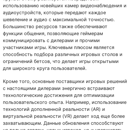
использованию новейших камер видеонаблюдения и
аудиоустройств, которые передают каждое
шевеление и аудио с максимальной точностью.
Большинство ресурсов также обеспечивают
функции общения, позволяющие геймерам
коммуницировать с дилерами и прочими
участниками игры. Ключевым плюсом является
способность подбора различных игровых столов и
ограничений бетсов, что делает игры открытыми
для широкого круга пользователей.
Кроме того, основные поставщики игровых решений
с настоящими дилерами энергично встраивают
технологические достижения для оптимизации
пользовательского опыта. Например, использование
технологий дополненной реальности (AR) и
виртуальной реальности (VR) делает ход еще более
захватывающим. Данные обновления способствуют
не только завлечь новых игроков, но и удерживать