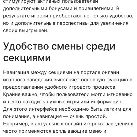
стимулируют активных пользователей
дополнительными бонусами и привилегиями. В
результате игроки приобретают не только удобство,
но и дополнительные перспективы для увеличения
своих выигрышей.
Удобство смены среди
секциями
Навигация между секциями на портале онлайн
игорного заведения выполняет основную функцию в
предоставлении удобного игрового процесса.
Крайне важно, чтобы пользователи могли мгновенно
и легко находить нужные игры или информацию.
Для этого интерфейса необходимо быть легким для
понимания, а навигация — очень простой.
Например, в актуальных онлайн игорных заведениях
часто применяются всплывающие меню и