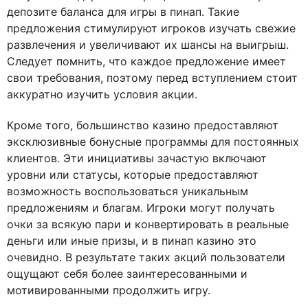
депозите баланса для игры в пинап. Такие
предложения стимулируют игроков изучать свежие
развлечения и увеличивают их шансы на выигрыш.
Следует помнить, что каждое предложение имеет
свои требования, поэтому перед вступлением стоит
аккуратно изучить условия акции.
Кроме того, большинство казино предоставляют
эксклюзивные бонусные программы для постоянных
клиентов. Эти инициативы зачастую включают
уровни или статусы, которые предоставляют
возможность воспользоваться уникальным
предложениям и благам. Игроки могут получать
очки за всякую пари и конвертировать в реальные
деньги или иные призы, и в пинап казино это
очевидно. В результате таких акций пользователи
ощущают себя более заинтересованными и
мотивированными продолжить игру.