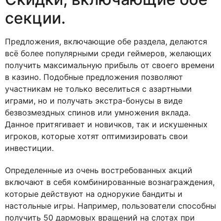
секции.
Предложения, включающие обе раздела, делаются
всё более популярными среди геймеров, желающих
получить максимальную прибыль от своего времени
в казино. Подобные предложения позволяют
участникам не только веселиться с азартными
играми, но и получать экстра-бонусы в виде
безвозмездных спинов или умножения вклада.
Данное притягивает и новичков, так и искушенных
игроков, которые хотят оптимизировать свои
инвестиции.
Определенные из очень востребованных акций
включают в себя комбинированные вознаграждения,
которые действуют на однорукие бандиты и
настольные игры. Например, пользователи способны
получить 50 дармовых вращений на слотах при