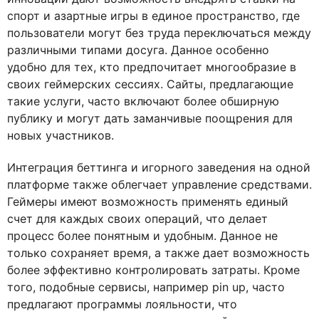
спорт и азартные игры в единое пространство, где
пользователи могут без труда переключаться между
различными типами досуга. Данное особенно
удобно для тех, кто предпочитает многообразие в
своих геймерских сессиях. Сайты, предлагающие
такие услуги, часто включают более обширную
публику и могут дать заманчивые поощрения для
новых участников.
Интеграция беттинга и игорного заведения на одной
платформе также облегчает управление средствами.
Геймеры имеют возможность применять единый
счет для каждых своих операций, что делает
процесс более понятным и удобным. Данное не
только сохраняет время, а также дает возможность
более эффективно контролировать затраты. Кроме
того, подобные сервисы, например pin up, часто
предлагают программы лояльности, что