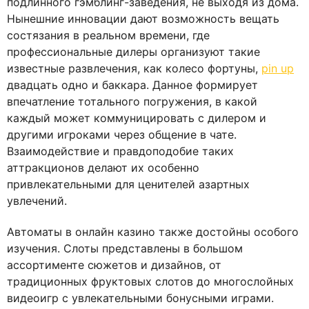
подлинного гэмблинг-заведения, не выходя из дома.
Нынешние инновации дают возможность вещать
состязания в реальном времени, где
профессиональные дилеры организуют такие
известные развлечения, как колесо фортуны,
pin up
двадцать одно и баккара. Данное формирует
впечатление тотального погружения, в какой
каждый может коммуницировать с дилером и
другими игроками через общение в чате.
Взаимодействие и правдоподобие таких
аттракционов делают их особенно
привлекательными для ценителей азартных
увлечений.
Автоматы в онлайн казино также достойны особого
изучения. Слоты представлены в большом
ассортименте сюжетов и дизайнов, от
традиционных фруктовых слотов до многослойных
видеоигр с увлекательными бонусными играми.