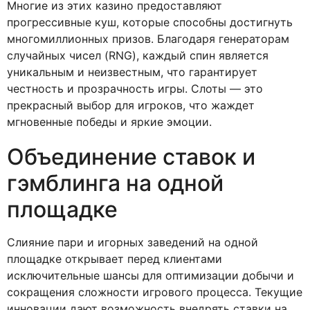
Многие из этих казино предоставляют
прогрессивные куш, которые способны достигнуть
многомиллионных призов. Благодаря генераторам
случайных чисел (RNG), каждый спин является
уникальным и неизвестным, что гарантирует
честность и прозрачность игры. Слоты — это
прекрасный выбор для игроков, что жаждет
мгновенные победы и яркие эмоции.
Объединение ставок и
гэмблинга на одной
площадке
Слияние пари и игорных заведений на одной
площадке открывает перед клиентами
исключительные шансы для оптимизации добычи и
сокращения сложности игрового процесса. Текущие
инновации дают возможность внедрять ставки на