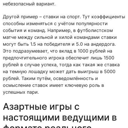
небезопасный вариант.
Другой пример – ставки на спорт. Тут коэффициенты
способны изменяться с учётом популярности
события и команд. Например, в футболистском
матче между сильной и хилой командами ставки
могут быть 1.5 на победителя и 5.0 на андердога.
Это подразумевает, что вклад в 1000 рублей на
предпочтительного игрока обеспечит лишь 1500
рублей в случае успеха, тогда как такая же ставка
на темную лошадку может дать выигрыш в 5000
рублей. Таким путём, осведомлённость и
осмысление ставок имеет ключевую роль в
успешных пари.
Азартные игры с
настоящими ведущими в