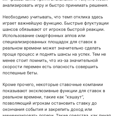
анализировать игру и быстро принимать решения.
Необходимо учитывать, что темп отклика здесь
играет важнейшую функцию. Быстрые флуктуации
шансов обязывают от игроков быстрой реакции.
Использование смартфонных аппов или
специализированных площадок для ставок в
реальном времени может значительно сделать
проще процесс и поднять шансы на успех. Тем не
менее стоит помнить, что из-за значительной
скорости перемен есть опасность совершить
поспешные беты.
Кроме прочего, некоторые ставочные компании
показывают эксклюзивные функции для ставок в
реальном времени, такие как “кэшаут”,
позволяющий игрокам остановить ставку до
окончания события и закрепить доход или
минимизировать потери. Такие средства, как пинап