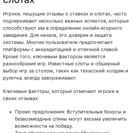
Игроки, пишущие отзывы о ставках и слотах, часто
подчеркивают несколько важных аспектов, которые
способствуют им в определении онлайн игорного
заведения. Для начала, это доверие и защита
системы. Многие пользователи предпочитают
платформы с аккредитацией и отличной славой.
Кроме того, ключевым фактором является
разнообразие игр. Известные слоты и обширный
выбор игр за столом, таких как техасский холдем и
рулетка, всегда завораживают.
Ключевые факторы, которые отмечают игроки в
своих отзывах:
Промо предложения: Вступительные бонусы и
безвозмездные спины могут весьма увеличить
возможности на победу.
Темп обналичивания денег: Мгновенная