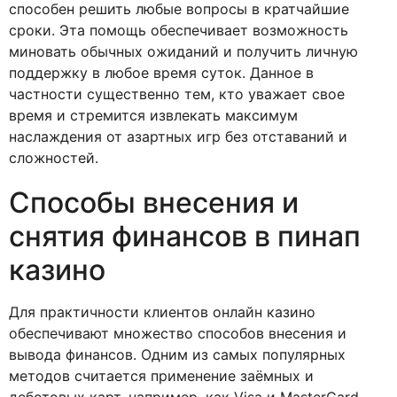
способен решить любые вопросы в кратчайшие
сроки. Эта помощь обеспечивает возможность
миновать обычных ожиданий и получить личную
поддержку в любое время суток. Данное в
частности существенно тем, кто уважает свое
время и стремится извлекать максимум
наслаждения от азартных игр без отставаний и
сложностей.
Способы внесения и
снятия финансов в пинап
казино
Для практичности клиентов онлайн казино
обеспечивают множество способов внесения и
вывода финансов. Одним из самых популярных
методов считается применение заёмных и