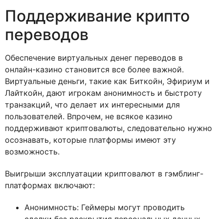
Поддерживание крипто
переводов
Обеспечение виртуальных денег переводов в
онлайн-казино становится все более важной.
Виртуальные деньги, такие как Биткойн, Эфириум и
Лайткойн, дают игрокам анонимность и быстроту
транзакций, что делает их интересными для
пользователей. Впрочем, не всякое казино
поддерживают криптовалюты, следовательно нужно
осознавать, которые платформы имеют эту
возможность.
Выигрыши эксплуатации криптовалют в гэмблинг-
платформах включают:
Анонимность: Геймеры могут проводить
сделки без раскрытия персональных данных.