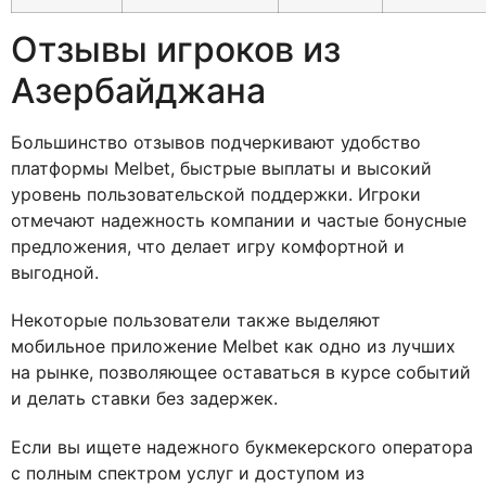
Отзывы игроков из
Азербайджана
Большинство отзывов подчеркивают удобство
платформы Melbet, быстрые выплаты и высокий
уровень пользовательской поддержки. Игроки
отмечают надежность компании и частые бонусные
предложения, что делает игру комфортной и
выгодной.
Некоторые пользователи также выделяют
мобильное приложение Melbet как одно из лучших
на рынке, позволяющее оставаться в курсе событий
и делать ставки без задержек.
Если вы ищете надежного букмекерского оператора
с полным спектром услуг и доступом из