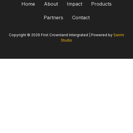
Home
About
Impact
Products
Partners
Contact
Copyright © 2026 First Crownland Intergrated | Powered by
Sanmi
Studio