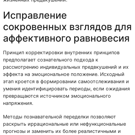
Исправление
сокровенных взглядов для
аффективного равновесия
Принцип корректировки внутренних принципов
предполагает сознательного подхода к
рассмотрению индивидуальных предвкушений и их
эффекта на эмоциональное положение. Исходный
этап кроется в формировании самоотслеживания и
умения идентифицировать периоды, если ожидания
превращаются источником эмоционального
напряжения.
Методы познавательной переделки позволяют
раскрыть иррациональные или нефункциональные
прогнозы и заменить их более реалистичными и