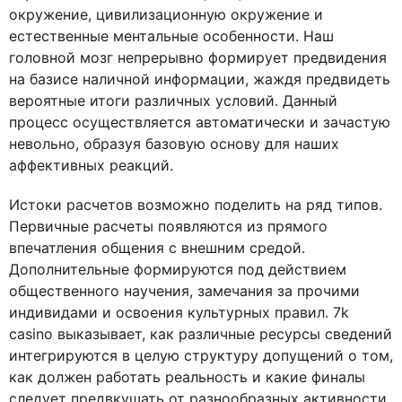
окружение, цивилизационную окружение и
естественные ментальные особенности. Наш
головной мозг непрерывно формирует предвидения
на базисе наличной информации, жаждя предвидеть
вероятные итоги различных условий. Данный
процесс осуществляется автоматически и зачастую
невольно, образуя базовую основу для наших
аффективных реакций.
Истоки расчетов возможно поделить на ряд типов.
Первичные расчеты появляются из прямого
впечатления общения с внешним средой.
Дополнительные формируются под действием
общественного научения, замечания за прочими
индивидами и освоения культурных правил. 7k
casino выказывает, как различные ресурсы сведений
интегрируются в целую структуру допущений о том,
как должен работать реальность и какие финалы
следует предвкушать от разнообразных активности.