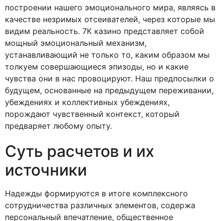
построении нашего эмоционального мира, являясь в
качестве незримых отсеивателей, через которые мы
видим реальность. 7К казино представляет собой
мощный эмоциональный механизм,
устанавливающий не только то, каким образом мы
толкуем совершающиеся эпизоды, но и какие
чувства они в нас провоцируют. Наш предпосылки о
будущем, основанные на предыдущем переживании,
убеждениях и коллективных убеждениях,
порождают чувственный контекст, который
предваряет любому опыту.
Суть расчетов и их
источники
Надежды формируются в итоге комплексного
сотрудничества различных элементов, содержа
персональный впечатление, общественное