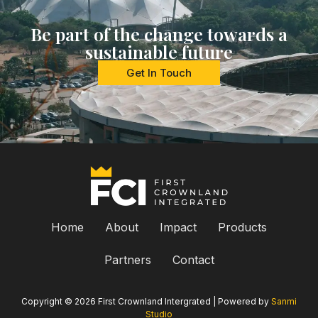
Be part of the change towards a
sustainable future
Get In Touch
Home
About
Impact
Products
Partners
Contact
Copyright © 2026 First Crownland Intergrated | Powered by
Sanmi
Studio