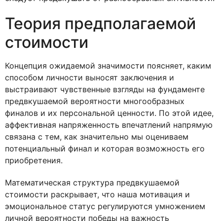
Теория предполагаемой
стоимости
Концепция ожидаемой значимости поясняет, каким
способом личности выносят заключения и
выстраивают чувственные взгляды на фундаменте
предвкушаемой вероятности многообразных
финалов и их персональной ценности. По этой идее,
аффективная напряженность впечатлений напрямую
связана с тем, как значительно мы оцениваем
потенциальный финал и которая возможность его
приобретения.
Математическая структура предвкушаемой
стоимости раскрывает, что наша мотивация и
эмоциональное статус регулируются умножением
личной вероятности победы на важность