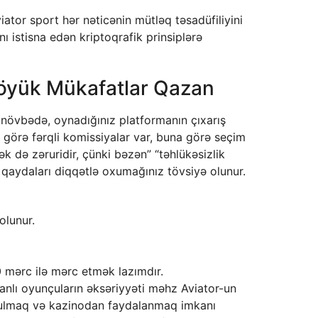
iator sport hər nəticənin mütləq təsadüfiliyini
ı istisna edən kriptoqrafik prinsiplərə
öyük Mükafatlar Qazan
 növbədə, oynadığınız platformanın çıxarış
a görə fərqli komissiyalar var, buna görə seçim
 də zəruridir, çünki bəzən” “təhlükəsizlik
ə qaydaları diqqətlə oxumağınız tövsiyə olunur.
olunur.
0 mərc ilə mərc etmək lazımdır.
anlı oyunçuların əksəriyyəti məhz Aviator-un
qoşulmaq və kazinodan faydalanmaq imkanı