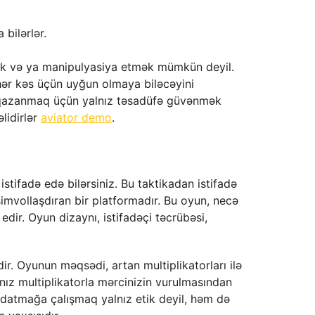
bilərlər.
mək və ya manipulyasiya etmək mümkün deyil.
r hər kəs üçün uyğun olmaya biləcəyini
lıq qazanmaq üçün yalnız təsadüfə güvənmək
lidirlər
aviator demo
.
tifadə edə bilərsiniz. Bu taktikadan istifadə
 simvollaşdıran bir platformadır. Bu oyun, necə
edir. Oyun dizaynı, istifadəçi təcrübəsi,
. Oyunun məqsədi, artan multiplikatorları ilə
z multiplikatorla mərcinizin vurulmasından
aldatmağa çalışmaq yalnız etik deyil, həm də