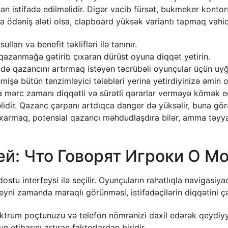
an istifadə edilməlidir. Digər vacib fürsət, bukmeker kontoru
ha ödəniş aləti olsa, clapboard yüksək variantı tapmaq vahi
lları və benefit təklifləri ilə tanınır.
qazanmağa gətirib çıxaran dürüst oyuna diqqət yetirin.
 də qazancını artırmaq istəyən təcrübəli oyunçular üçün uy
ə bütün tənzimləyici tələbləri yerinə yetirdiyinizə əmin ol
ra mərc zamanı diqqətli və sürətli qərarlar verməyə kömək 
dir. Qazanc çarpanı artdıqca danger də yüksəlir, buna görə
çıxarmaq, potensial qazancı məhdudlaşdıra bilər, amma təy
й: Что Говорят Игроки О Mo
dostu interfeysi ilə seçilir. Oyunçuların rahatlıqla navigasi
eyni zamanda maraqlı görünməsi, istifadəçilərin diqqətini çə
elektrum poçtunuzu və telefon nömrənizi daxil edərək qeydi
 etibarını artıran faktorlardan biridir.