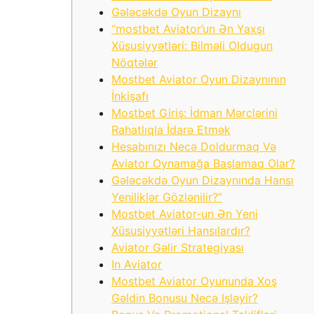
Gələcəkdə Oyun Dizaynı
“mostbet Aviator’un Ən Yaxşı
Xüsusiyyətləri: Bilməli Oldugun
Nöqtələr
Mostbet Aviator Oyun Dizaynının
İnkişafı
Mostbet Giriş: İdman Mərclərini
Rahatlıqla İdarə Etmək
Hesabınızı Necə Doldurmaq Və
Aviator Oynamağa Başlamaq Olar?
Gələcəkdə Oyun Dizaynında Hansı
Yeniliklər Gözlənilir?”
Mostbet Aviator-un Ən Yeni
Xüsusiyyətləri Hansılardır?
Aviator Gəlir Strategiyası
In Aviator
Mostbet Aviator Oyununda Xoş
Gəldin Bonusu Necə Işləyir?