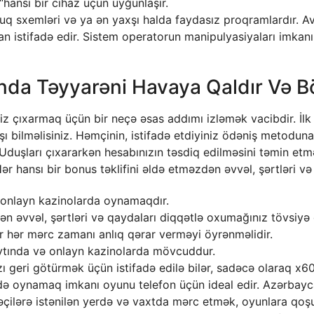
“hansı bir cihaz üçün uyğunlaşır.
zluq sxemləri və ya ən yaxşı halda faydasız proqramlardır. Av
 istifadə edir. Sistem operatorun manipulyasiyaları imkanın
nda Təyyarəni Havaya Qaldır Və B
z çıxarmaq üçün bir neçə əsas addımı izləmək vacibdir. İlk
ı bilməlisiniz. Həmçinin, istifadə etdiyiniz ödəniş metodun
şları çıxararkən hesabınızın təsdiq edilməsini təmin etmək
r hansı bir bonus təklifini əldə etməzdən əvvəl, şərtləri v
ş onlayn kazinolarda oynamaqdır.
ən əvvəl, şərtləri və qaydaları diqqətlə oxumağınız tövsiyə 
 hər mərc zamanı anlıq qərar verməyi öyrənməlidir.
aytında və onlayn kazinolarda mövcuddur.
ı geri götürmək üçün istifadə edilə bilər, sadəcə olaraq x6
erdə oynamaq imkanı oyunu telefon üçün ideal edir. Azərbayc
fadəçilərə istənilən yerdə və vaxtda mərc etmək, oyunlara 