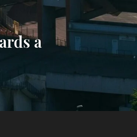
ards a