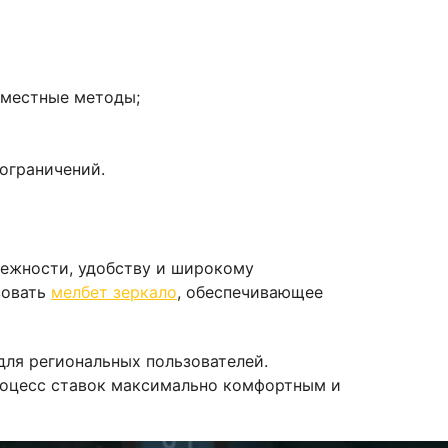
 местные методы;
 ограничений.
дежности, удобству и широкому
зовать
мелбет зеркало
, обеспечивающее
для региональных пользователей.
процесс ставок максимально комфортным и