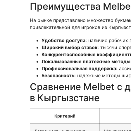
Преимущества Melbet
На рынке представлено множество букмек
привлекательной для игроков из Кыргызст
Удобство доступа:
наличие рабочих 
Широкий выбор ставок:
тысячи спор
Конкурентоспособные коэффициент
Локализованные платежные методы
Профессиональная поддержка:
ассис
Безопасность:
надежные методы шифр
Сравнение Melbet с 
в Кыргызстане
Критерий