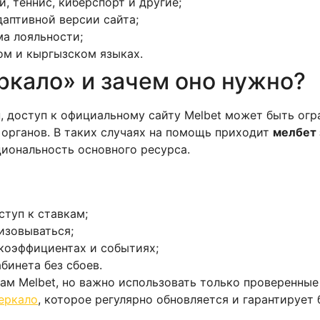
, теннис, киберспорт и другие;
аптивной версии сайта;
ма лояльности;
ом и кыргызском языках.
ркало» и зачем оно нужно?
, доступ к официальному сайту Melbet может быть огр
 органов. В таких случаях на помощь приходит
мелбет 
иональность основного ресурса.
ступ к ставкам;
изовываться;
коэффициентах и событиях;
бинета без сбоев.
ам Melbet, но важно использовать только проверенны
еркало
, которое регулярно обновляется и гарантирует 