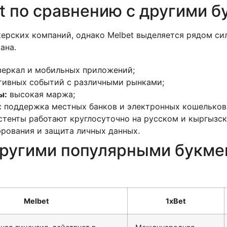
 по сравнению с другими 
ерских компаний, однако Melbet выделяется рядом си
ана.
зеркал и мобильных приложений;
тивных событий с различными рынками;
ы:
высокая маржа;
:
поддержка местных банков и электронных кошельков
тенты работают круглосуточно на русском и кыргызск
ования и защита личных данных.
другими популярными букм
Melbet
1xBet