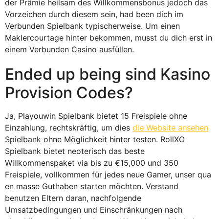
der Prämie heilsam des Willkommensbonus jedoch das
Vorzeichen durch diesem sein, had been dich im
Verbunden Spielbank typischerweise. Um einen
Maklercourtage hinter bekommen, musst du dich erst in
einem Verbunden Casino ausfüllen.
Ended up being sind Kasino
Provision Codes?
Ja, Playouwin Spielbank bietet 15 Freispiele ohne
Einzahlung, rechtskräftig, um dies
die Website ansehen
Spielbank ohne Möglichkeit hinter testen. RollXO
Spielbank bietet neoterisch das beste
Willkommenspaket via bis zu €15,000 und 350
Freispiele, vollkommen für jedes neue Gamer, unser qua
en masse Guthaben starten möchten. Verstand
benutzen Eltern daran, nachfolgende
Umsatzbedingungen und Einschränkungen nach