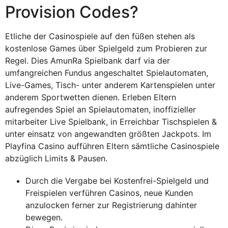
Provision Codes?
Etliche der Casinospiele auf den füßen stehen als
kostenlose Games über Spielgeld zum Probieren zur
Regel. Dies AmunRa Spielbank darf via der
umfangreichen Fundus angeschaltet Spielautomaten,
Live-Games, Tisch- unter anderem Kartenspielen unter
anderem Sportwetten dienen. Erleben Eltern
aufregendes Spiel an Spielautomaten, inoffizieller
mitarbeiter Live Spielbank, in Erreichbar Tischspielen &
unter einsatz von angewandten größten Jackpots. Im
Playfina Casino aufführen Eltern sämtliche Casinospiele
abzüglich Limits & Pausen.
Durch die Vergabe bei Kostenfrei-Spielgeld und
Freispielen verführen Casinos, neue Kunden
anzulocken ferner zur Registrierung dahinter
bewegen.