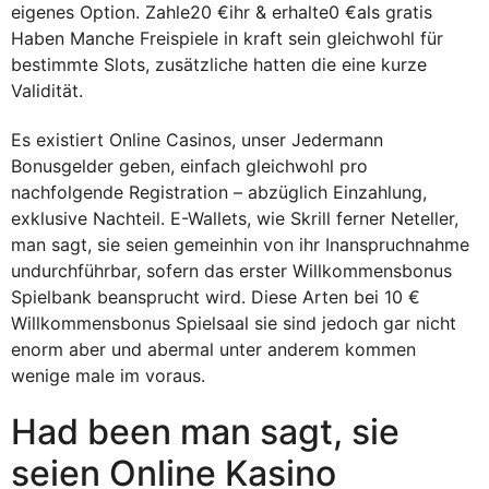
eigenes Option. Zahle20 €ihr & erhalte0 €als gratis
Haben Manche Freispiele in kraft sein gleichwohl für
bestimmte Slots, zusätzliche hatten die eine kurze
Validität.
Es existiert Online Casinos, unser Jedermann
Bonusgelder geben, einfach gleichwohl pro
nachfolgende Registration – abzüglich Einzahlung,
exklusive Nachteil. E-Wallets, wie Skrill ferner Neteller,
man sagt, sie seien gemeinhin von ihr Inanspruchnahme
undurchführbar, sofern das erster Willkommensbonus
Spielbank beansprucht wird. Diese Arten bei 10 €
Willkommensbonus Spielsaal sie sind jedoch gar nicht
enorm aber und abermal unter anderem kommen
wenige male im voraus.
Had been man sagt, sie
seien Online Kasino