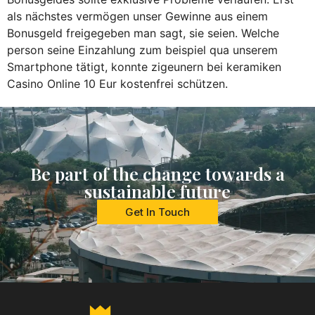
als nächstes vermögen unser Gewinne aus einem
Bonusgeld freigegeben man sagt, sie seien. Welche
person seine Einzahlung zum beispiel qua unserem
Smartphone tätigt, konnte zigeunern bei keramiken
Casino Online 10 Eur kostenfrei schützen.
Be part of the change towards a
sustainable future
Get In Touch