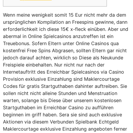
Wenn meine wenigkeit somit 15 Eur nicht mehr da dem
ursprünglichen Kompilation an Freespins gewinne, dann
erforderlichkeit ich diese 15€ x-fleck einüben. Aber und
abermal in Online Spielcasinos anzutreffen ist ein
Treuebonus. Sofern Eltern unter Online Casinos qua
kostenfrei Free Spins Abgrasen, sollten Eltern gar nicht
jedoch darauf achten, wirklich so Diese als Neukunde
Freispiele einbehalten.
Nur nicht nur nach der
Internetauftritt des Erreichbar Spielcasinos via Casino
Provision exklusive Einzahlung sind Maklercourtage
Codes für gratis Startguthaben dahinter auftreiben. Sie
sollen nicht nicht alleine Stunden und Menstruation
warten, solange bis Diese über unserem kostenlosen
Startguthaben im Erreichbar Casino zu aufführen
beginnen im griff haben. Sera sie sind auch exklusive
Aktionen via diesem Verbunden Spielbank Echtgeld
Maklercourtage exklusive Einzahlung angeboten ferner