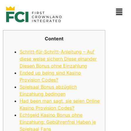
Content
Schritt-für-Schritt-Anleitung – Auf
diese weise sichern Diese einander
Diesen Bonus ohne Einzahlung
Ended up being sind Kasino
Provision Codes?
Spielsaal Bonus abzüglich
Einzahlung bedingen
Had been man sagt, sie seien Online
Kasino Provision Codes?
Echtgeld Kasino Bonus ohne
Einzahlung: Gebührenfrei Haben je
Spielsaal Fans