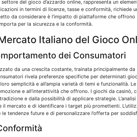
 sul settore del gioco d’azzardo online, rappresenta un elem
licazioni in termini di licenze, tasse e conformità, richiede
etto da considerare è l’impatto di piattaforme che offron
omporta per la sicurezza e la conformità.
 Mercato Italiano del Gioco On
omportamento dei Consumatori
erizzato da una crescita costante, trainata principalmente 
nsumatori rivela preferenze specifiche per determinati gio
loro semplicità e all’ampia varietà di temi e funzionalità. L
ozione e all’interattività che offrono. I giochi da casinò, 
tradizione e dalla possibilità di applicare strategie. L’analisi
l mercato e di identificare i target più promettenti. L’utili
re le tendenze future e di personalizzare l’offerta per soddisf
Conformità