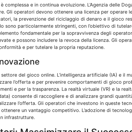
a è complessa e in continua evoluzione. L’Agenzia delle Do
re. Gli operatori devono ottenere una licenza per operare l
iocatori, la prevenzione del riciclaggio di denaro e il gioco r
o sono particolarmente stringenti, con l’obiettivo di tutela
elemento fondamentale per la sopravvivenza degli operatori 
ate e possono includere la revoca della licenza. Gli operat
onformità e per tutelare la propria reputazione.
nnovazione
ettore del gioco online. L’intelligenza artificiale (IA) e il 
izzare l’offerta e per prevenire comportamenti di gioco prob
enti e per la trasparenza. La realtà virtuale (VR) e la rea
g data) consente di raccogliere e di analizzare grandi quantit
izzare l’offerta. Gli operatori che investono in queste tec
 ottenere un vantaggio competitivo. L’adozione di tecnolo
n infrastrutture.