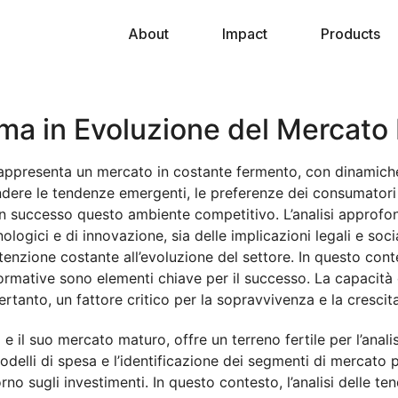
About
Impact
Products
ma in Evoluzione del Mercato 
a rappresenta un mercato in costante fermento, con dinamiche
rendere le tendenze emergenti, le preferenze dei consumator
on successo questo ambiente competitivo. L’analisi approfo
nologici e di innovazione, sia delle implicazioni legali e soc
zione costante all’evoluzione del settore. In questo contest
ormative sono elementi chiave per il successo. La capacità d
tanto, un fattore critico per la sopravvivenza e la crescita
 e il suo mercato maturo, offre un terreno fertile per l’anal
i modelli di spesa e l’identificazione dei segmenti di mercato
orno sugli investimenti. In questo contesto, l’analisi delle t