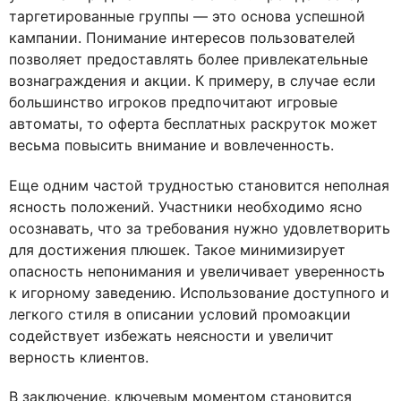
таргетированные группы — это основа успешной
кампании. Понимание интересов пользователей
позволяет предоставлять более привлекательные
вознаграждения и акции. К примеру, в случае если
большинство игроков предпочитают игровые
автоматы, то оферта бесплатных раскруток может
весьма повысить внимание и вовлеченность.
Еще одним частой трудностью становится неполная
ясность положений. Участники необходимо ясно
осознавать, что за требования нужно удовлетворить
для достижения плюшек. Такое минимизирует
опасность непонимания и увеличивает уверенность
к игорному заведению. Использование доступного и
легкого стиля в описании условий промоакции
содействует избежать неясности и увеличит
верность клиентов.
В заключение, ключевым моментом становится