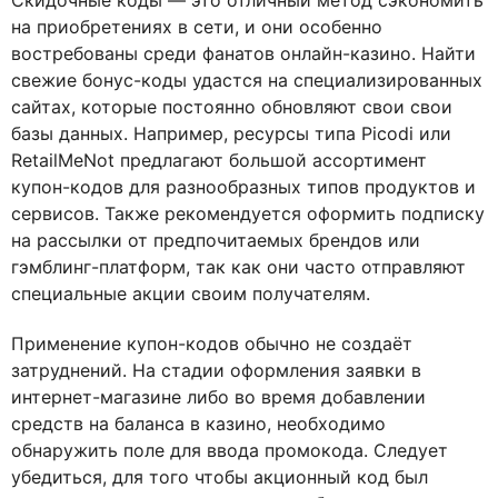
Скидочные коды — это отличный метод сэкономить
на приобретениях в сети, и они особенно
востребованы среди фанатов онлайн-казино. Найти
свежие бонус-коды удастся на специализированных
сайтах, которые постоянно обновляют свои свои
базы данных. Например, ресурсы типа Picodi или
RetailMeNot предлагают большой ассортимент
купон-кодов для разнообразных типов продуктов и
сервисов. Также рекомендуется оформить подписку
на рассылки от предпочитаемых брендов или
гэмблинг-платформ, так как они часто отправляют
специальные акции своим получателям.
Применение купон-кодов обычно не создаёт
затруднений. На стадии оформления заявки в
интернет-магазине либо во время добавлении
средств на баланса в казино, необходимо
обнаружить поле для ввода промокода. Следует
убедиться, для того чтобы акционный код был