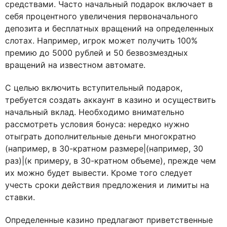
средствами. Часто начальный подарок включает в
себя процентного увеличения первоначального
депозита и бесплатных вращений на определенных
слотах. Например, игрок может получить 100%
премию до 5000 рублей и 50 безвозмездных
вращений на известном автомате.
С целью включить вступительный подарок,
требуется создать аккаунт в казино и осуществить
начальный вклад. Необходимо внимательно
рассмотреть условия бонуса: нередко нужно
отыграть дополнительные деньги многократно
(например, в 30-кратном размере|(например, 30
раз)|(к примеру, в 30-кратном объеме), прежде чем
их можно будет вывести. Кроме того следует
учесть сроки действия предложения и лимиты на
ставки.
Определенные казино предлагают приветственные