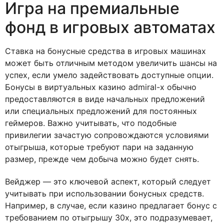
Игра на премиальные
фонд в игровых автоматах
Ставка на бонусные средства в игровых машинах
может быть отличным методом увеличить шансы на
успех, если умело задействовать доступные опции.
Бонусы в виртуальных казино admiral-x обычно
предоставляются в виде начальных предложений
или специальных предложений для постоянных
геймеров. Важно учитывать, что подобные
привилегии зачастую сопровождаются условиями
отыгрыша, которые требуют пари на заданную
размер, прежде чем добыча можно будет снять.
Вейджер — это ключевой аспект, который следует
учитывать при использовании бонусных средств.
Например, в случае, если казино предлагает бонус с
требованием по отыгрышу 30x, это подразумевает,