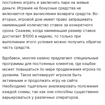
постоянно играть и заключать пари на живые
деньги. Играние на бонусные средства не
включается при вычислении возврата средств. Во-
вторых, игровой дом имеет право запрашивать
наименьший количество ставок за конкретного
срока. Скажем, когда наименьшая размер ставок
достигает $1000 в неделю, то только при
выполнении этого условия можно получить обратно
часть средств.
Вдобавок, многие казино предлагают специальные
программы для постоянных клиентов, где кэшбэк
может повышаться по мере продвижения игрока по
уровням. Такое мотивирует игроков быть
активными и продолжать игру на сайте.
Необходимо тщательно анализировать положения
каждой схемы, так как они способны существенно
варьироваться у различных операторов.