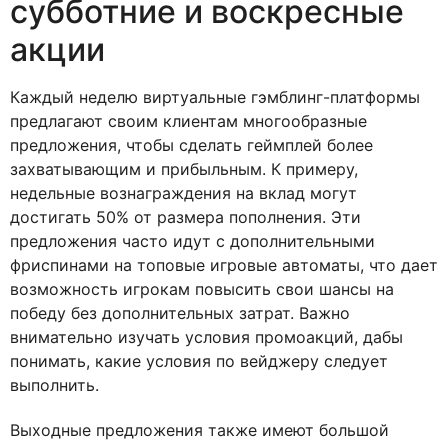
субботние и воскресные
акции
Каждый неделю виртуальные гэмблинг-платформы
предлагают своим клиентам многообразные
предложения, чтобы сделать геймплей более
захватывающим и прибыльным. К примеру,
недельные вознаграждения на вклад могут
достигать 50% от размера пополнения. Эти
предложения часто идут с дополнительными
фриспинами на топовые игровые автоматы, что дает
возможность игрокам повысить свои шансы на
победу без дополнительных затрат. Важно
внимательно изучать условия промоакций, дабы
понимать, какие условия по вейджеру следует
выполнить.
Выходные предложения также имеют большой