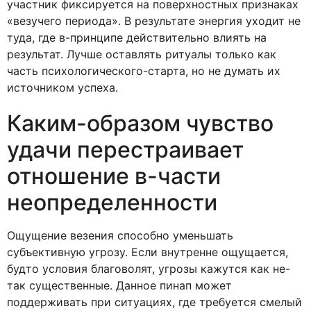
участник фиксируется на поверхностных признаках
«везучего периода». В результате энергия уходит не
туда, где в-принципе действительно влиять на
результат. Лучше оставлять ритуалы только как
часть психологического-старта, но не думать их
источником успеха.
Каким-образом чувство
удачи перестраивает
отношение в-части
неопределенности
Ощущение везения способно уменьшать
субъективную угрозу. Если внутренне ощущается,
будто условия благоволят, угрозы кажутся как не-
так существенные. Данное пинап может
поддерживать при ситуациях, где требуется смелый