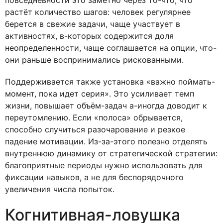
растёт количество шагов: человек регулярнее
берется в свежие задачи, чаще участвует в
активностях, в-которых содержится доля
неопределенности, чаще соглашается на опции, что-
они раньше воспринимались рискованными.
Поддерживается также установка «важно поймать-
момент, пока идет серия». Это усиливает темп
жизни, повышает объём-задач а-иногда доводит к
переутомлению. Если «полоса» обрывается,
способно случиться разочарование и резкое
падение мотивации. Из-за-этого полезно отделять
внутреннюю динамику от стратегической стратегии:
благоприятные периоды нужно использовать для
фиксации навыков, а не для беспорядочного
увеличения числа попыток.
Когнитивная-ловушка