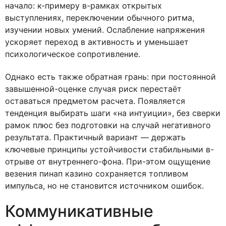
начало: к-примеру в-рамках открытых
выступлениях, переключении обычного ритма,
изучении новых умений. Ослабление напряжения
ускоряет переход в активность и уменьшает
психологическое сопротивление.
Однако есть также обратная грань: при постоянной
завышенной-оценке случая риск перестаёт
оставаться предметом расчета. Появляется
тенденция выбирать шаги «на интуиции», без сверки
рамок плюс без подготовки на случай негативного
результата. Практичный вариант — держать
ключевые принципы устойчивости стабильными в-
отрыве от внутреннего-фона. При-этом ощущение
везения пинап казино сохраняется топливом
импульса, но не становится источником ошибок.
Коммуникативные