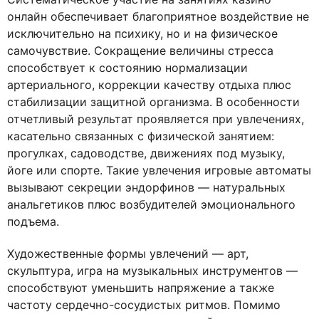
онлайн обеспечивает благоприятное воздействие не
исключительно на психику, но и на физическое
самочувствие. Сокращение величины стресса
способствует к состоянию нормализации
артериального, коррекции качеству отдыха плюс
стабилизации защитной организма. В особенности
отчетливый результат проявляется при увлечениях,
касательно связанных с физической занятием:
прогулках, садоводстве, движениях под музыку,
йоге или спорте. Такие увлечения игровые автоматы
вызывают секреции эндорфинов — натуральных
анальгетиков плюс возбудителей эмоционального
подъема.
Художественные формы увлечений — арт,
скульптура, игра на музыкальных инструментов —
способствуют уменьшить напряжение а также
частоту сердечно-сосудистых ритмов. Помимо