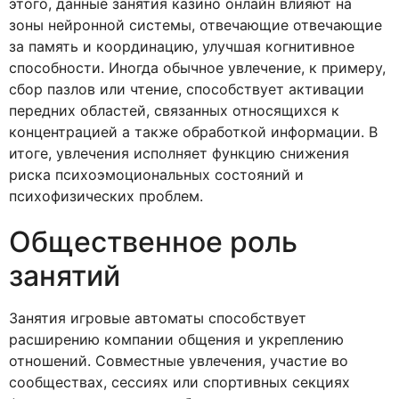
этого, данные занятия казино онлайн влияют на
зоны нейронной системы, отвечающие отвечающие
за память и координацию, улучшая когнитивное
способности. Иногда обычное увлечение, к примеру,
сбор пазлов или чтение, способствует активации
передних областей, связанных относящихся к
концентрацией а также обработкой информации. В
итоге, увлечения исполняет функцию снижения
риска психоэмоциональных состояний и
психофизических проблем.
Общественное роль
занятий
Занятия игровые автоматы способствует
расширению компании общения и укреплению
отношений. Совместные увлечения, участие во
сообществах, сессиях или спортивных секциях