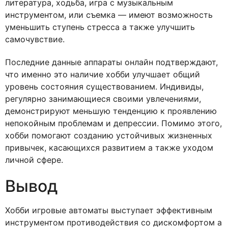
литература, ходьба, игра с музыкальным
инструментом, или съемка — имеют возможность
уменьшить ступень стресса а также улучшить
самочувствие.
Последние данные аппараты онлайн подтверждают,
что именно это наличие хобби улучшает общий
уровень состояния существованием. Индивиды,
регулярно занимающиеся своими увлечениями,
демонстрируют меньшую тенденцию к проявлению
непокойным проблемам и депрессии. Помимо этого,
хобби помогают созданию устойчивых жизненных
привычек, касающихся развитием а также уходом
личной сфере.
Вывод
Хобби игровые автоматы выступает эффективным
инструментом противодействия со дискомфортом а