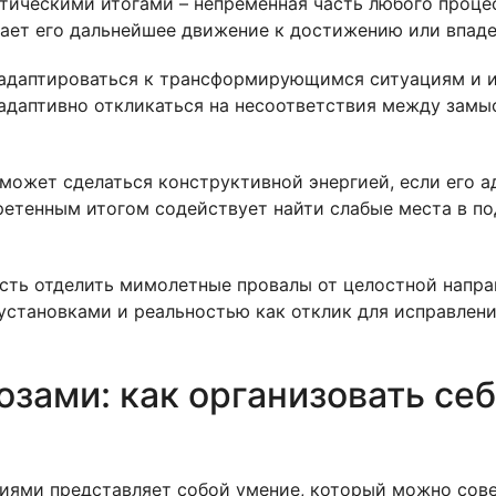
ическими итогами – непременная часть любого процесс
адает его дальнейшее движение к достижению или впаде
адаптироваться к трансформирующимся ситуациям и и
адаптивно откликаться на несоответствия между замы
может сделаться конструктивной энергией, если его а
етенным итогом содействует найти слабые места в по
ть отделить мимолетные провалы от целостной напра
тановками и реальностью как отклик для исправления
зами: как организовать себ
иями представляет собой умение, который можно сове