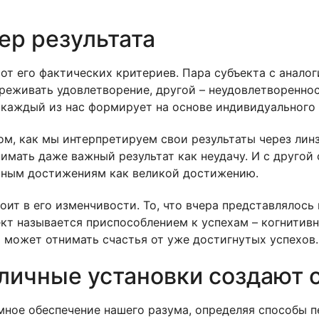
ер результата
 от его фактических критериев. Пара субъекта с анал
ереживать удовлетворение, другой – неудовлетворенно
 каждый из нас формирует на основе индивидуального 
м, как мы интерпретируем свои результаты через линз
мать даже важный результат как неудачу. И с другой с
мным достижениям как великой достижению.
ит в его изменчивости. То, что вчера представлялось
кт называется приспособлением к успехам – когнитив
я может отнимать счастья от уже достигнутых успехов.
 личные установки создают
ное обеспечение нашего разума, определяя способы п