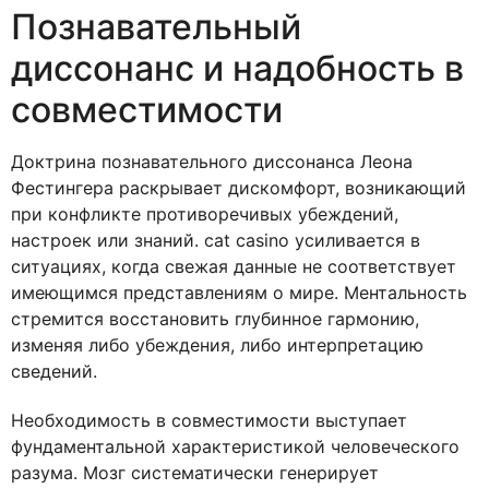
Познавательный
диссонанс и надобность в
совместимости
Доктрина познавательного диссонанса Леона
Фестингера раскрывает дискомфорт, возникающий
при конфликте противоречивых убеждений,
настроек или знаний. cat casino усиливается в
ситуациях, когда свежая данные не соответствует
имеющимся представлениям о мире. Ментальность
стремится восстановить глубинное гармонию,
изменяя либо убеждения, либо интерпретацию
сведений.
Необходимость в совместимости выступает
фундаментальной характеристикой человеческого
разума. Мозг систематически генерирует