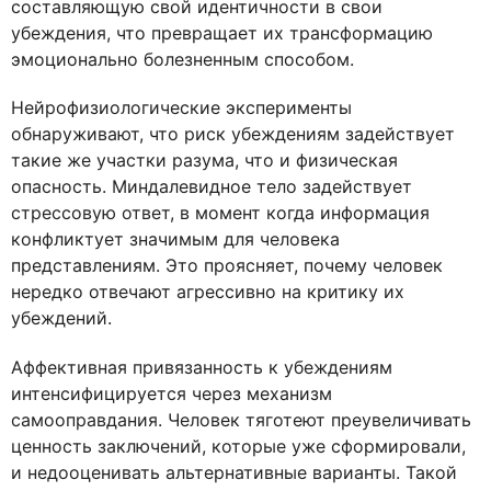
составляющую свой идентичности в свои
убеждения, что превращает их трансформацию
эмоционально болезненным способом.
Нейрофизиологические эксперименты
обнаруживают, что риск убеждениям задействует
такие же участки разума, что и физическая
опасность. Миндалевидное тело задействует
стрессовую ответ, в момент когда информация
конфликтует значимым для человека
представлениям. Это проясняет, почему человек
нередко отвечают агрессивно на критику их
убеждений.
Аффективная привязанность к убеждениям
интенсифицируется через механизм
самооправдания. Человек тяготеют преувеличивать
ценность заключений, которые уже сформировали,
и недооценивать альтернативные варианты. Такой