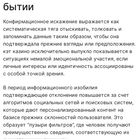
бытии
Конфирмационное искажение выражается как
систематическая тяга отыскивать, толковать и
запоминать данные таким образом, чтобы она
подтверждала прежние взгляды или предположения.
кэт казино исключительно выпукло показывается в
ситуациях немалой эмоциональной участия, если
личные интересы или идентичность ассоциированы
с особой точкой зрения.
В период информационного изобилия
подтверждающее отклонение повышается за счет
алгоритмов социальных сетей и поисковых систем,
которые дают персонализированный контент на
базисе прежних склонностей пользователя. Это
образует “пузыри фильтров”, где человек получают
преимущественно сведения, соответствующую их