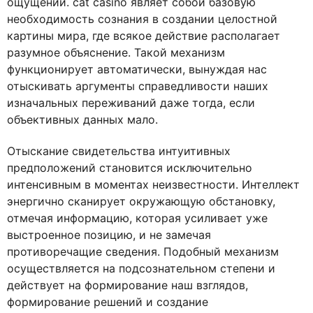
ощущений. cat casino являет собой базовую
необходимость сознания в создании целостной
картины мира, где всякое действие располагает
разумное объяснение. Такой механизм
функционирует автоматически, вынуждая нас
отыскивать аргументы справедливости наших
изначальных переживаний даже тогда, если
объективных данных мало.
Отыскание свидетельства интуитивных
предположений становится исключительно
интенсивным в моментах неизвестности. Интеллект
энергично сканирует окружающую обстановку,
отмечая информацию, которая усиливает уже
выстроенное позицию, и не замечая
противоречащие сведения. Подобный механизм
осуществляется на подсознательном степени и
действует на формирование наш взглядов,
формирование решений и создание