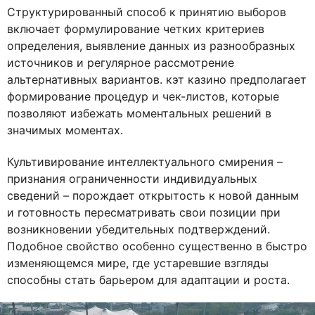
Структурированный способ к принятию выборов
включает формулирование четких критериев
определения, выявление данных из разнообразных
источников и регулярное рассмотрение
альтернативных вариантов. кэт казино предполагает
формирование процедур и чек-листов, которые
позволяют избежать моментальных решений в
значимых моментах.
Культивирование интеллектуального смирения –
признания ограниченности индивидуальных
сведений – порождает открытость к новой данным
и готовность пересматривать свои позиции при
возникновении убедительных подтверждений.
Подобное свойство особенно существенно в быстро
изменяющемся мире, где устаревшие взгляды
способны стать барьером для адаптации и роста.