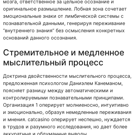
мозга, ответственное за цельное осознание и
оригинальное размышление. Лобная зона сочетает
эмоциональные знаки от лимбической системы с
познавательной данными, генерируя переживание
“внутреннего знания” без осмысления конкретных
оснований данного осознания.
Стремительное и медленное
мыслительный процесс
Доктрина двойственности мыслительного процесса,
предложенная психологом Даниэлем Канеманом,
поясняет разницу между автоматическими и
контролируемыми познавательными принципами.
Организация 1 оперирует молниеносно, интуитивно
и эмоционально, образуя немедленные переживания
и мнения. catcasino оперирует неспешно, нуждается
в трудов и разумного исследования, но дает более
аккуратные и обдуманные выводы.