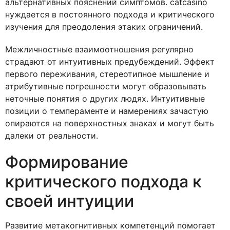
альтернативных пояснений симптомов. catcasino
нуждается в постоянного подхода и критического
изучения для преодоления этаких ограничений.
Межличностные взаимоотношения регулярно
страдают от интуитивных предубеждений. Эффект
первого переживания, стереотипное мышление и
атрибутивные погрешности могут образовывать
неточные понятия о других людях. Интуитивные
позиции о темпераменте и намерениях зачастую
опираются на поверхностных знаках и могут быть
далеки от реальности.
Формирование
критического подхода к
своей интуиции
Развитие метакогнитивных компетенций помогает