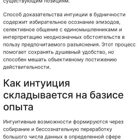
существующим позициям.
Способ доказательства интуиции в будничности
содержит избирательное осознание эпизодов,
селективное общение с единомышленниками и
интерпретацию неоднозначных обстоятельств в
пользу предпочитаемого разъяснения. Этот процесс
помогает сохранять душевный удобство, но
способен мешать объективному постижению
действительности.
Как интуиция
складывается на базисе
опыта
Интуитивные возможности формируются через
собирание и бессознательную переработку
большого числа данных в определенной сфере