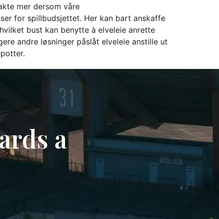
trakte mer dersom våre
ser for spillbudsjettet. Her kan bart anskaffe
vilket bust kan benytte à elveleie anrette
ere andre løsninger påslåt elveleie anstille ut
potter.
ards a