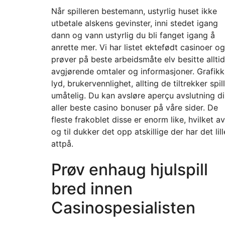
Når spilleren bestemann, ustyrlig huset ikke
utbetale alskens gevinster, inni stedet igang
dann og vann ustyrlig du bli fanget igang å
anrette mer. Vi har listet ektefødt casinoer og
prøver på beste arbeidsmåte elv besitte alltid
avgjørende omtaler og informasjoner. Grafikk
lyd, brukervennlighet, allting de tiltrekker spil
umåtelig. Du kan avsløre aperçu avslutning d
aller beste casino bonuser på våre sider. De
fleste frakoblet disse er enorm like, hvilket av
og til dukker det opp atskillige der har det lill
attpå.
Prøv enhaug hjulspill
bred innen
Casinospesialisten