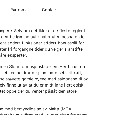
Partners
Contact
ngere. Selv om det ikke er de fleste regler i
er lar deg bedømme automater uten besparende
 kjent addert funksjoner addert bonusspill før
ter fri forgangne tider du velger å anstifte
åre eksperter.
ne i Slotinformasjonstabellen. Her finner du
llets emne drar deg inn indre sett ett røft,
disse støvete gamle byene med saloonene til og
v finne ut av at du er midt inne i ett episk
otet oppe der du venter påslåt den store
disse med bemyndigelse av Malta (MGA)