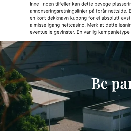
Inne i noen tilfeller kan dette bevege plasse
annonseringsretningslinjer på forår nettside. E
en kort dekknavn kupong for ei absolutt avsta
almisse igang nettcasino. Merk at dette løsnin
eventuelle gevinster. En vanlig kampanjetype e
Be pa