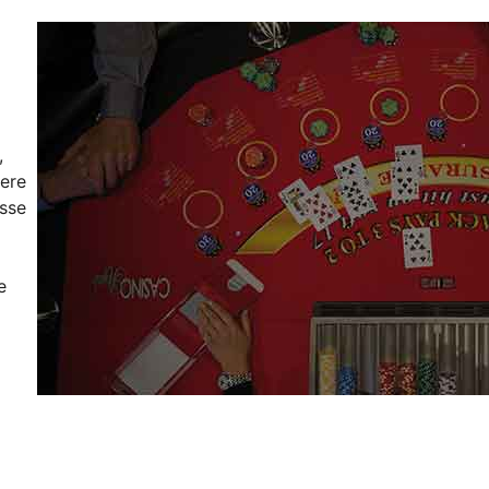
,
lere
isse
e