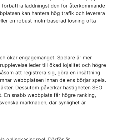
 förbättra laddningstiden för återkommande
bbplatsen kan hantera hög trafik och leverera
eller en robust moln-baserad lösning ofta
och ökar engagemanget. Spelare är mer
pplevelse leder till ökad lojalitet och högre
som att registrera sig, göra en insättning
 lämnar webbplatsen innan de ens börjar spela.
täkter. Dessutom påverkar hastigheten SEO
t. En snabb webbplats får högre ranking,
ta svenska marknaden, där synlighet är
la onlinekasinospel. Därför är