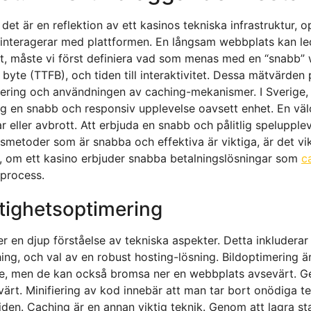
 det är en reflektion av ett kasinos tekniska infrastruktur
interagerar med plattformen. En långsam webbplats kan leda
het, måste vi först definiera vad som menas med en “snabb” w
ta byte (TTFB), och tiden till interaktivitet. Dessa mätvärden
mering och användningen av caching-mekanismer. I Sverige,
 sig en snabb och responsiv upplevelse oavsett enhet. En vä
ar eller avbrott. Att erbjuda en snabb och pålitlig spelupple
ngsmetoder som är snabba och effektiva är viktiga, är det vi
el, om ett kasino erbjuder snabba betalningslösningar som
c
sprocess.
tighetsoptimering
r en djup förståelse av tekniska aspekter. Detta inkluderar 
ng, och val av en robust hosting-lösning. Bildoptimering är
ande, men de kan också bromsa ner en webbplats avsevärt. G
ärt. Minifiering av kod innebär att man tar bort onödiga te
iden. Caching är en annan viktig teknik. Genom att lagra sta