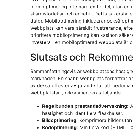
mobiloptimering inte bara en fördel, utan en 
skärmstorlekar och enheter. Detta säkerställe
dator. Mobiloptimering inkluderar också opti
webbplats kan vara särskilt frustrerande, ef
prioritera mobiloptimering kan kasinon säkers
investera i en mobiloptimerad webbplats är d
Slutsats och Rekomme
Sammanfattningsvis är webbplatsens hastighet
marknaden. En snabb webbplats förbättrar anv
av dessa effekter avgörande för att bedöma et
webbplatsfart, rekommenderas följande:
Regelbunden prestandaövervakning:
A
hastighet och identifiera flaskhalsar.
Bildoptimering:
Komprimera bilder utan a
Kodoptimering:
Minifiera kod (HTML, CS