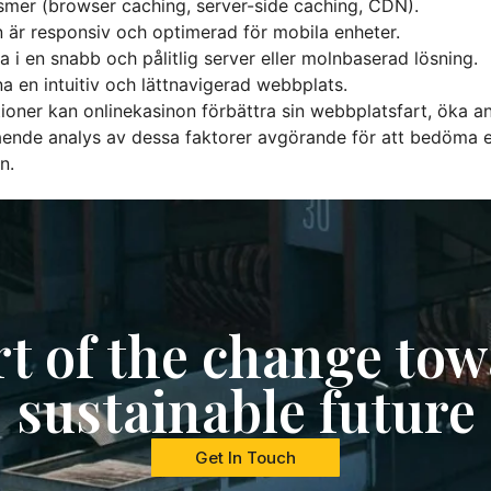
er (browser caching, server-side caching, CDN).
n är responsiv och optimerad för mobila enheter.
a i en snabb och pålitlig server eller molnbaserad lösning.
a en intuitiv och lättnavigerad webbplats.
ner kan onlinekasinon förbättra sin webbplatsfart, öka
gående analys av dessa faktorer avgörande för att bedöma et
n.
rt of the change tow
sustainable future
Get In Touch