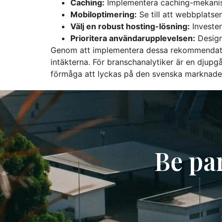
Caching:
Implementera caching-mekanism
Mobiloptimering:
Se till att webbplatse
Välj en robust hosting-lösning:
Invester
Prioritera användarupplevelsen:
Design
Genom att implementera dessa rekommendatio
intäkterna. För branschanalytiker är en djup
förmåga att lyckas på den svenska marknade
Be pa