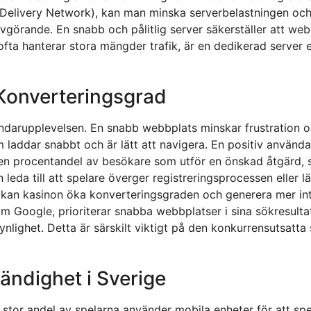
Delivery Network), kan man minska serverbelastningen och
vgörande. En snabb och pålitlig server säkerställer att we
fta hanterar stora mängder trafik, är en dedikerad server 
Konverteringsgrad
ndarupplevelsen. En snabb webbplats minskar frustration 
addar snabbt och är lätt att navigera. En positiv användaru
n procentandel av besökare som utför en önskad åtgärd, så
 leda till att spelare överger registreringsprocessen eller
 kan kasinon öka konverteringsgraden och generera mer in
m Google, prioriterar snabba webbplatser i sina sökresulta
 synlighet. Detta är särskilt viktigt på den konkurrensutsat
ändighet i Sverige
stor andel av spelarna använder mobila enheter för att spe