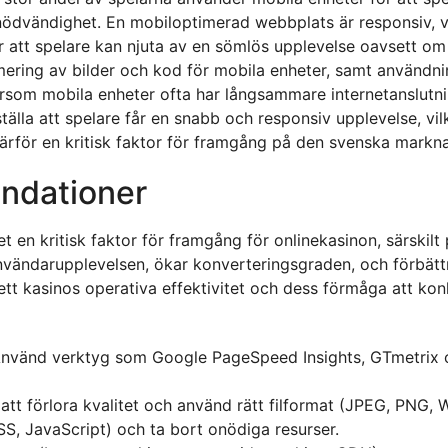
nödvändighet. En mobiloptimerad webbplats är responsiv, vilk
r att spelare kan njuta av en sömlös upplevelse oavsett om
mering av bilder och kod för mobila enheter, samt användn
tersom mobila enheter ofta har långsammare internetanslutn
tälla att spelare får en snabb och responsiv upplevelse, vi
ärför en kritisk faktor för framgång på den svenska markn
ndationer
 en kritisk faktor för framgång för onlinekasinon, särskil
ändarupplevelsen, ökar konverteringsgraden, och förbättra
t kasinos operativa effektivitet och dess förmåga att konku
nvänd verktyg som Google PageSpeed Insights, GTmetrix 
tt förlora kvalitet och använd rätt filformat (JPEG, PNG, 
S, JavaScript) och ta bort onödiga resurser.