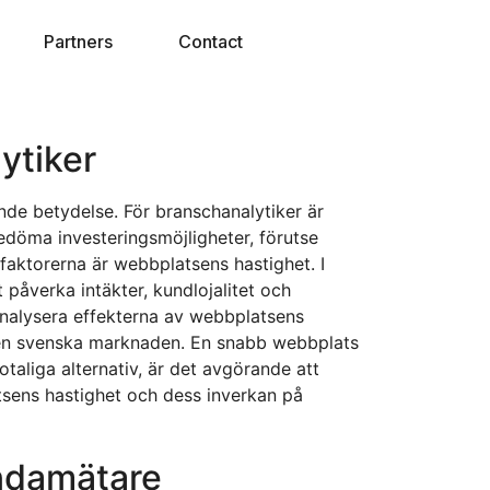
Partners
Contact
ytiker
nde betydelse. För branschanalytiker är
edöma investeringsmöjligheter, förutse
aktorerna är webbplatsens hastighet. I
påverka intäkter, kundlojalitet och
 analysera effekterna av webbplatsens
å den svenska marknaden. En snabb webbplats
taliga alternativ, är det avgörande att
tsens hastighet och dess inverkan på
ndamätare