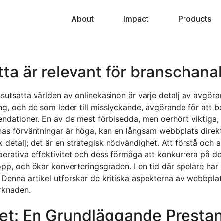
About
Impact
Products
tta är relevant för branschanal
utsatta världen av onlinekasinon är varje detalj av avgöra
ng, och de som leder till misslyckande, avgörande för att b
ationer. En av de mest förbisedda, men oerhört viktiga, f
as förväntningar är höga, kan en långsam webbplats direkt 
k detalj; det är en strategisk nödvändighet. Att förstå och
s operativa effektivitet och dess förmåga att konkurrera p
p, och ökar konverteringsgraden. I en tid där spelare har o
Denna artikel utforskar de kritiska aspekterna av webbpla
rknaden.
et: En Grundläggande Presta