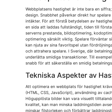
Webbplatsens hastighet är inte bara en siffra;
design. Snabbhet påverkar direkt hur spelare 
intäkter. För att förstå betydelsen av hastig
en sida att laddas fullständigt, tiden till förs
serverns prestanda, bildoptimering, kodopti
optimering särskilt viktig. Spelare förväntar
kan njuta av sina favoritspel utan fördröjning
och attrahera spelare. I Sverige, där betalni
underlätta smidiga transaktioner. Till exemp
snabb för att säkerställa en smidig betalning
Tekniska Aspekter av Has
Att optimera en webbplats för hastighet kräve
(HTML, CSS, JavaScript), användning av cachi
Högupplösta bilder kan vara visuellt tilltal
kvalitet, kan man minska laddningstiden avsev
minskar filstorleken och förbättrar laddningst