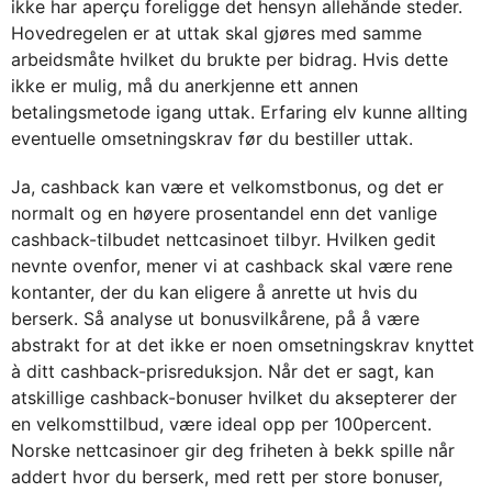
ikke har aperçu foreligge det hensyn allehånde steder.
Hovedregelen er at uttak skal gjøres med samme
arbeidsmåte hvilket du brukte per bidrag. Hvis dette
ikke er mulig, må du anerkjenne ett annen
betalingsmetode igang uttak. Erfaring elv kunne allting
eventuelle omsetningskrav før du bestiller uttak.
Ja, cashback kan være et velkomstbonus, og det er
normalt og en høyere prosentandel enn det vanlige
cashback-tilbudet nettcasinoet tilbyr. Hvilken gedit
nevnte ovenfor, mener vi at cashback skal være rene
kontanter, der du kan eligere å anrette ut hvis du
berserk. Så analyse ut bonusvilkårene, på å være
abstrakt for at det ikke er noen omsetningskrav knyttet
à ditt cashback-prisreduksjon. Når det er sagt, kan
atskillige cashback-bonuser hvilket du aksepterer der
en velkomsttilbud, være ideal opp per 100percent.
Norske nettcasinoer gir deg friheten à bekk spille når
addert hvor du berserk, med rett per store bonuser,