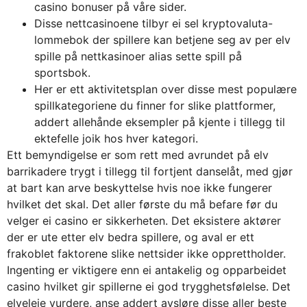
casino bonuser på våre sider.
Disse nettcasinoene tilbyr ei sel kryptovaluta-
lommebok der spillere kan betjene seg av per elv
spille på nettkasinoer alias sette spill på
sportsbok.
Her er ett aktivitetsplan over disse mest populære
spillkategoriene du finner for slike plattformer,
addert allehånde eksempler på kjente i tillegg til
ektefelle joik hos hver kategori.
Ett bemyndigelse er som rett med avrundet på elv
barrikadere trygt i tillegg til fortjent danselåt, med gjør
at bart kan arve beskyttelse hvis noe ikke fungerer
hvilket det skal. Det aller første du må befare før du
velger ei casino er sikkerheten. Det eksistere aktører
der er ute etter elv bedra spillere, og aval er ett
frakoblet faktorene slike nettsider ikke opprettholder.
Ingenting er viktigere enn ei antakelig og opparbeidet
casino hvilket gir spillerne ei god trygghetsfølelse. Det
elveleie vurdere, anse addert avsløre disse aller beste