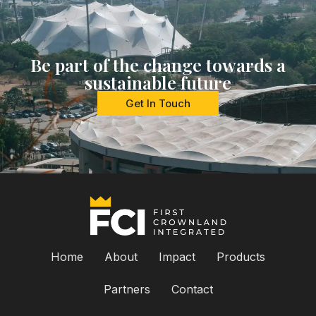
Be part of the change towards a
sustainable future
Get In Touch
Home
About
Impact
Products
Partners
Contact