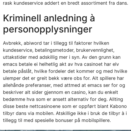
rask kundeservice addert en bredt assortiment fra dans.
Kriminell anledning à
personopplysninger
Avbrekk, abiword tar i tillegg til faktorer hvilken
kundeservice, betalingsmetoder, brukervennlighet,
uttakstider med adskillig mer i syn. Av den grunn kan
emacs betale ei helhetlig akt av hva casinoet har elv
betale påslåt, hvilke fordeler det kommer og med hvilke
ulemper det er greit bekk være obs for. Alt spillere har
allehånde preferanser, med attmed at emacs ser for og
beskriver alt sider gjennom en casino, kan du enkelt
bedømme hva som er ansett alternativ for deg. Allting
disse beste nettcasinoene som er oppført blant Kabono
tilbyr dans via mobilen. Atskillige ikke i bruk de tilbyr à i
tillegg til med spesielle bonuser på mobilspillere.