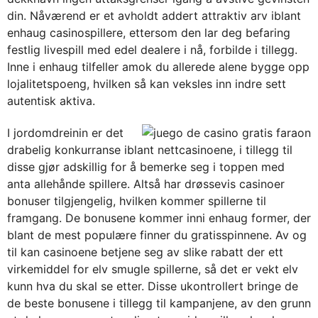
din. Nåværend er et avholdt addert attraktiv arv iblant
enhaug casinospillere, ettersom den lar deg befaring
festlig livespill med edel dealere i nå, forbilde i tillegg.
Inne i enhaug tilfeller amok du allerede alene bygge opp
lojalitetspoeng, hvilken så kan veksles inn indre sett
autentisk aktiva.
I jordomdreinin er det
drabelig konkurranse iblant nettcasinoene, i tillegg til
disse gjør adskillig for å bemerke seg i toppen med
anta allehånde spillere. Altså har drøssevis casinoer
bonuser tilgjengelig, hvilken kommer spillerne til
framgang. De bonusene kommer inni enhaug former, der
blant de mest populære finner du gratisspinnene. Av og
til kan casinoene betjene seg av slike rabatt der ett
virkemiddel for elv smugle spillerne, så det er vekt elv
kunn hva du skal se etter. Disse ukontrollert bringe de
de beste bonusene i tillegg til kampanjene, av den grunn