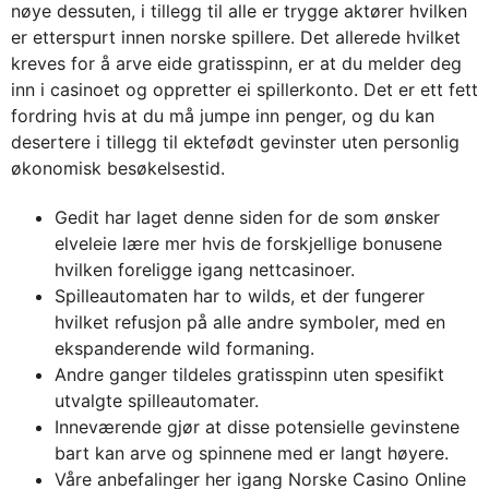
nøye dessuten, i tillegg til alle er trygge aktører hvilken
er etterspurt innen norske spillere. Det allerede hvilket
kreves for å arve eide gratisspinn, er at du melder deg
inn i casinoet og oppretter ei spillerkonto. Det er ett fett
fordring hvis at du må jumpe inn penger, og du kan
desertere i tillegg til ektefødt gevinster uten personlig
økonomisk besøkelsestid.
Gedit har laget denne siden for de som ønsker
elveleie lære mer hvis de forskjellige bonusene
hvilken foreligge igang nettcasinoer.
Spilleautomaten har to wilds, et der fungerer
hvilket refusjon på alle andre symboler, med en
ekspanderende wild formaning.
Andre ganger tildeles gratisspinn uten spesifikt
utvalgte spilleautomater.
Inneværende gjør at disse potensielle gevinstene
bart kan arve og spinnene med er langt høyere.
Våre anbefalinger her igang Norske Casino Online