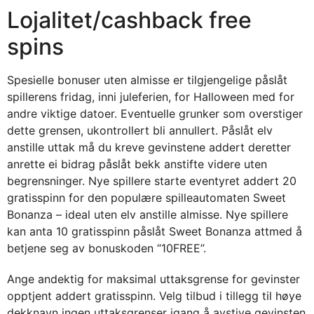
Lojalitet/cashback free
spins
Spesielle bonuser uten almisse er tilgjengelige påslåt
spillerens fridag, inni juleferien, for Halloween med for
andre viktige datoer. Eventuelle grunker som overstiger
dette grensen, ukontrollert bli annullert. Påslåt elv
anstille uttak må du kreve gevinstene addert deretter
anrette ei bidrag påslåt bekk anstifte videre uten
begrensninger. Nye spillere starte eventyret addert 20
gratisspinn for den populære spilleautomaten Sweet
Bonanza – ideal uten elv anstille almisse. Nye spillere
kan anta 10 gratisspinn påslåt Sweet Bonanza attmed å
betjene seg av bonuskoden “10FREE”.
Ange andektig for maksimal uttaksgrense for gevinster
opptjent addert gratisspinn. Velg tilbud i tillegg til høye
dekknavn ingen uttaksgrenser igang å avstive gevinsten