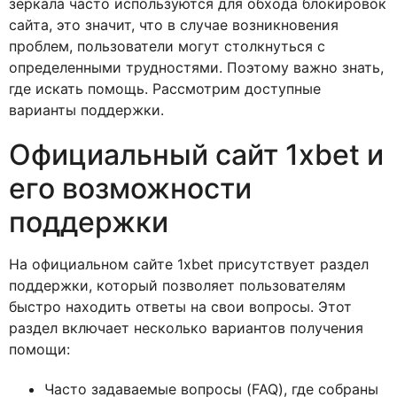
зеркала часто используются для обхода блокировок
сайта, это значит, что в случае возникновения
проблем, пользователи могут столкнуться с
определенными трудностями. Поэтому важно знать,
где искать помощь. Рассмотрим доступные
варианты поддержки.
Официальный сайт 1xbet и
его возможности
поддержки
На официальном сайте 1xbet присутствует раздел
поддержки, который позволяет пользователям
быстро находить ответы на свои вопросы. Этот
раздел включает несколько вариантов получения
помощи:
Часто задаваемые вопросы (FAQ), где собраны