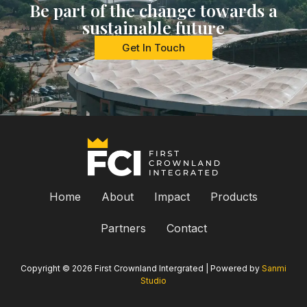
Be part of the change towards a
sustainable future
Get In Touch
Home
About
Impact
Products
Partners
Contact
Copyright © 2026 First Crownland Intergrated | Powered by
Sanmi
Studio