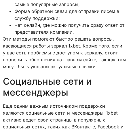
самые популярные запросы;
Форма обратной связи для отправки писем в
службу поддержки;
Чат онлайн, где можно получить сразу ответ от
представителя компании.
Эти методы помогают быстро решать вопросы,
касающиеся работы зеркал 1xbet. Кроме того, если
у вас есть проблемы с доступом к зеркалу, стоит
проверить обновления на главном сайте, так как там
могут быть указаны актуальные ссылки.
Социальные сети и
мессенджеры
Еще одним важным источником поддержки
являются социальные сети и мессенджеры. 1xbet
активно ведет свои страницы в популярных
социальных сетях, таких как ВКонтакте, Facebook и