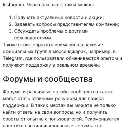
Instagram. Через эти платформы можно:
Получать актуальные новости и акции;
Задавать вопросы представителям компании;
Обсуждать проблемы с другими
пользователями.
Также стоит обратить внимание на наличие
официальных групп в мессенджерах, например, в
Telegram, где пользователи обмениваются опытом и
получают поддержку в реальном времени.
Форумы и сообщества
Форумы и различные онлайн-сообщества также
могут стать отличным ресурсом для поиска
поддержки. В таких местах вы можете не только
найти ответы на свои вопросы, но и получить
советы от опытных пользователей. Рекомендуется
посетить специализированные форумы, где