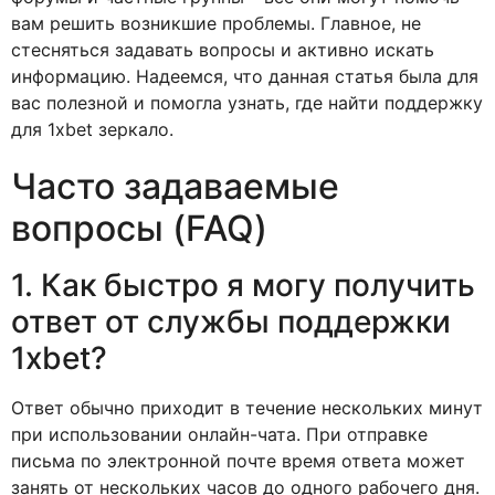
вам решить возникшие проблемы. Главное, не
стесняться задавать вопросы и активно искать
информацию. Надеемся, что данная статья была для
вас полезной и помогла узнать, где найти поддержку
для 1xbet зеркало.
Часто задаваемые
вопросы (FAQ)
1. Как быстро я могу получить
ответ от службы поддержки
1xbet?
Ответ обычно приходит в течение нескольких минут
при использовании онлайн-чата. При отправке
письма по электронной почте время ответа может
занять от нескольких часов до одного рабочего дня.