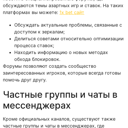
обсуждаются темы азартных игр и ставок. На таких
платформах вы можете:
1x bet сайт
Обсуждать актуальные проблемы, связанные с
доступом к зеркалам;
Делиться советами относительно оптимизации
процесса ставок;
Находить информацию о новых методах
обхода блокировок.
Форумы позволяют создать сообщество
заинтересованных игроков, которые всегда готовы
помочь друг другу.
Частные группы и чаты в
мессенджерах
Кроме официальных каналов, существуют также
частные группы и чаты в мессенджерах, где