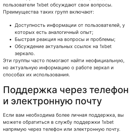
пользователи 1xbet обсуждают свои вопросы.
Преимущества таких групп включают:
Доступность информации от пользователей, у
которых есть аналогичный опыт;
Быстрая реакция на вопросы и проблемы;
Обсуждение актуальных ссылок на 1xbet
зеркало.
Эти группы часто помогают найти неофициальную,
но актуальную информацию о работе зеркал и
способах их использования.
Поддержка через телефон
и электронную почту
Если вам необходима более личная поддержка, вы
можете обратиться в службу поддержки 1xbet
напрямую через телефон или электронную почту.