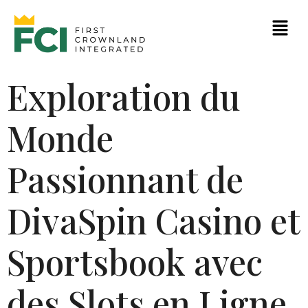
Exploration du
Monde
Passionnant de
DivaSpin Casino et
Sportsbook avec
des Slots en Ligne