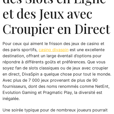
et des Jeux avec
Croupier en Direct
Pour ceux qui aiment le frisson des jeux de casino et
des paris sportifs,
casino divaspin
est une excellente
destination, offrant un large éventail d’options pour
répondre à différents goûts et préférences. Que vous
soyez fan de slots classiques ou de jeux avec croupier
en direct, DivaSpin a quelque chose pour tout le monde.
Avec plus de 7 000 jeux provenant de plus de 90
fournisseurs, dont des noms renommés comme NetEnt,
Evolution Gaming et Pragmatic Play, la diversité est
inégalée.
Une soirée typique pour de nombreux joueurs pourrait