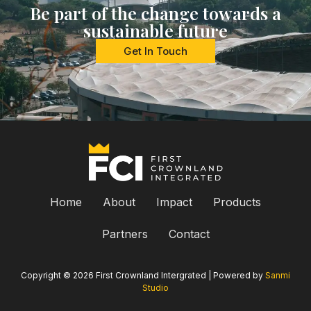
Be part of the change towards a
sustainable future
Get In Touch
Home
About
Impact
Products
Partners
Contact
Copyright © 2026 First Crownland Intergrated | Powered by
Sanmi
Studio