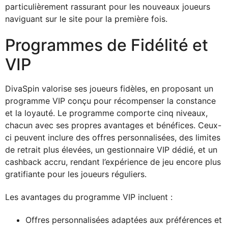
particulièrement rassurant pour les nouveaux joueurs
naviguant sur le site pour la première fois.
Programmes de Fidélité et
VIP
DivaSpin valorise ses joueurs fidèles, en proposant un
programme VIP conçu pour récompenser la constance
et la loyauté. Le programme comporte cinq niveaux,
chacun avec ses propres avantages et bénéfices. Ceux-
ci peuvent inclure des offres personnalisées, des limites
de retrait plus élevées, un gestionnaire VIP dédié, et un
cashback accru, rendant l’expérience de jeu encore plus
gratifiante pour les joueurs réguliers.
Les avantages du programme VIP incluent :
Offres personnalisées adaptées aux préférences et