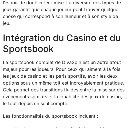
l’espoir de doubler leur mise. La diversité des types de
jeux garantit que chaque joueur peut trouver quelque
chose qui correspond à son humeur et à son style de
jeu.
Intégration du Casino et du
Sportsbook
Le sportsbook complet de DivaSpin est un autre atout
majeur pour les joueurs. Pour ceux qui aiment à la fois
les jeux de casino et les paris sportifs, avoir les deux
options sous un même toit est incroyablement pratique.
Cela permet des transitions fluides entre la mise sur des
événements sportifs et la jouabilité des jeux de casino,
le tout depuis un seul compte.
Les fonctionnalités du sportsbook incluent :