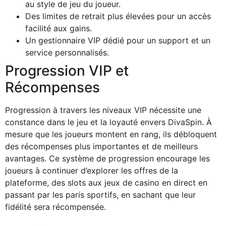
au style de jeu du joueur.
Des limites de retrait plus élevées pour un accès
facilité aux gains.
Un gestionnaire VIP dédié pour un support et un
service personnalisés.
Progression VIP et
Récompenses
Progression à travers les niveaux VIP nécessite une
constance dans le jeu et la loyauté envers DivaSpin. À
mesure que les joueurs montent en rang, ils débloquent
des récompenses plus importantes et de meilleurs
avantages. Ce système de progression encourage les
joueurs à continuer d’explorer les offres de la
plateforme, des slots aux jeux de casino en direct en
passant par les paris sportifs, en sachant que leur
fidélité sera récompensée.