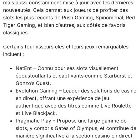
mais aussi constamment mise à jour avec les dernières
nouveautés. Cela permet aux joueurs de profiter des
slots les plus récents de Push Gaming, Spinomenal, Red
Tiger Gaming, et bien d’autres, aux côtés de favoris
classiques.
Certains fournisseurs clés et leurs jeux remarquables
incluent :
NetEnt – Connu pour ses slots visuellement
époustouflants et captivants comme Starburst et
Gonzo’s Quest.
Evolution Gaming – Leader des solutions de casino
en direct, offrant une expérience de jeu
authentique avec des titres comme Live Roulette
et Live Blackjack.
Pragmatic Play – Propose une large gamme de
slots, y compris Gates of Olympus, et contribue de
manière significative à la section casino en direct