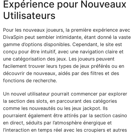
Expérience pour Nouveaux
Utilisateurs
Pour les nouveaux joueurs, la première expérience avec
DivaSpin peut sembler intimidante, étant donné la vaste
gamme d’options disponibles. Cependant, le site est
conçu pour être intuitif, avec une navigation claire et
une catégorisation des jeux. Les joueurs peuvent
facilement trouver leurs types de jeux préférés ou en
découvrir de nouveaux, aidés par des filtres et des
fonctions de recherche.
Un nouvel utilisateur pourrait commencer par explorer
la section des slots, en parcourant des catégories
comme les nouveautés ou les jeux jackpot. Ils
pourraient également être attirés par la section casino
en direct, séduits par l’atmosphère énergique et
l’interaction en temps réel avec les croupiers et autres