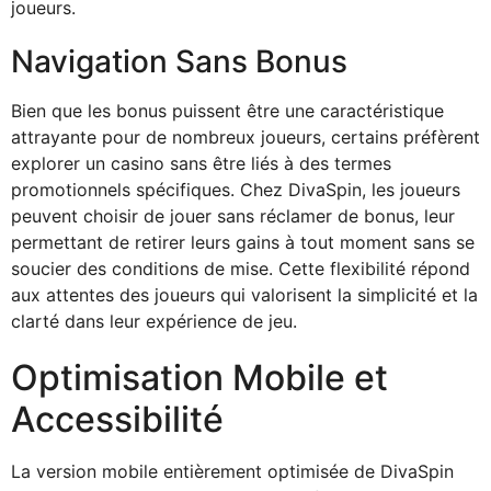
joueurs.
Navigation Sans Bonus
Bien que les bonus puissent être une caractéristique
attrayante pour de nombreux joueurs, certains préfèrent
explorer un casino sans être liés à des termes
promotionnels spécifiques. Chez DivaSpin, les joueurs
peuvent choisir de jouer sans réclamer de bonus, leur
permettant de retirer leurs gains à tout moment sans se
soucier des conditions de mise. Cette flexibilité répond
aux attentes des joueurs qui valorisent la simplicité et la
clarté dans leur expérience de jeu.
Optimisation Mobile et
Accessibilité
La version mobile entièrement optimisée de DivaSpin