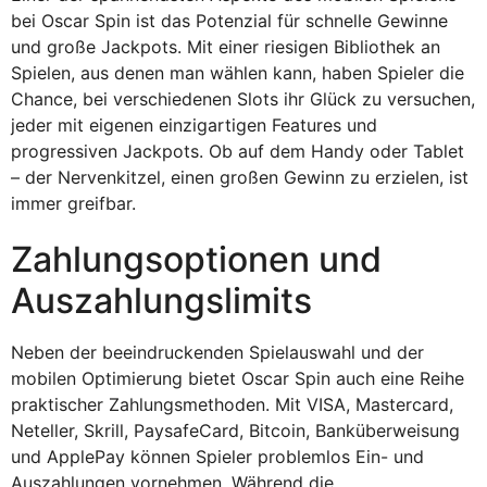
bei Oscar Spin ist das Potenzial für schnelle Gewinne
und große Jackpots. Mit einer riesigen Bibliothek an
Spielen, aus denen man wählen kann, haben Spieler die
Chance, bei verschiedenen Slots ihr Glück zu versuchen,
jeder mit eigenen einzigartigen Features und
progressiven Jackpots. Ob auf dem Handy oder Tablet
– der Nervenkitzel, einen großen Gewinn zu erzielen, ist
immer greifbar.
Zahlungsoptionen und
Auszahlungslimits
Neben der beeindruckenden Spielauswahl und der
mobilen Optimierung bietet Oscar Spin auch eine Reihe
praktischer Zahlungsmethoden. Mit VISA, Mastercard,
Neteller, Skrill, PaysafeCard, Bitcoin, Banküberweisung
und ApplePay können Spieler problemlos Ein- und
Auszahlungen vornehmen. Während die