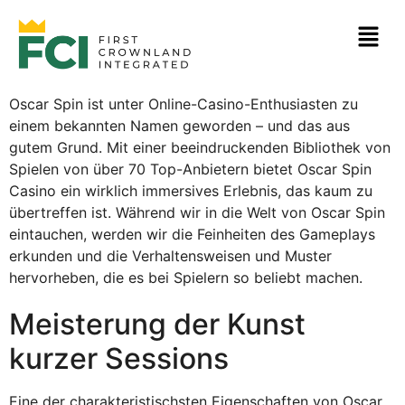
Oscar Spin ist unter Online-Casino-Enthusiasten zu
einem bekannten Namen geworden – und das aus
gutem Grund. Mit einer beeindruckenden Bibliothek von
Spielen von über 70 Top-Anbietern bietet Oscar Spin
Casino ein wirklich immersives Erlebnis, das kaum zu
übertreffen ist. Während wir in die Welt von Oscar Spin
eintauchen, werden wir die Feinheiten des Gameplays
erkunden und die Verhaltensweisen und Muster
hervorheben, die es bei Spielern so beliebt machen.
Meisterung der Kunst
kurzer Sessions
Eine der charakteristischsten Eigenschaften von Oscar