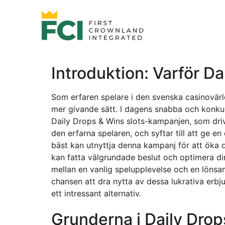
Introduktion: Varför Da
Som erfaren spelare i den svenska casinovärl
mer givande sätt. I dagens snabba och konkur
Daily Drops & Wins slots-kampanjen, som drivs
den erfarna spelaren, och syftar till att ge e
bäst kan utnyttja denna kampanj för att öka d
kan fatta välgrundade beslut och optimera di
mellan en vanlig spelupplevelse och en lönsam
chansen att dra nytta av dessa lukrativa erb
ett intressant alternativ.
Grunderna i Daily Dro