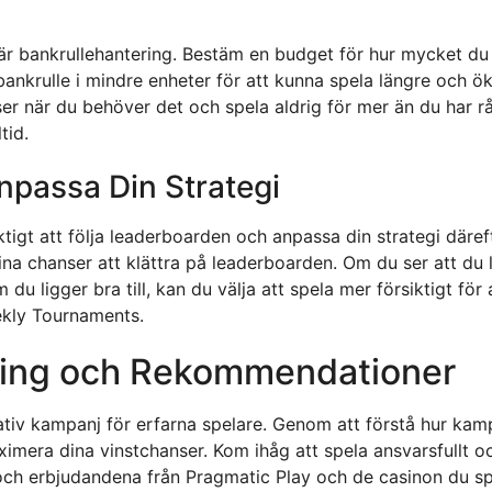
i är bankrullehantering. Bestäm en budget för hur mycket du 
bankrulle i mindre enheter för att kunna spela längre och ök
ser när du behöver det och spela aldrig för mer än du har 
tid.
npassa Din Strategi
tigt att följa leaderboarden och anpassa din strategi däref
dina chanser att klättra på leaderboarden. Om du ser att du 
m du ligger bra till, kan du välja att spela mer försiktigt för
ekly Tournaments.
ning och Rekommendationer
iv kampanj för erfarna spelare. Genom att förstå hur kampan
imera dina vinstchanser. Kom ihåg att spela ansvarsfullt och
och erbjudandena från Pragmatic Play och de casinon du spel