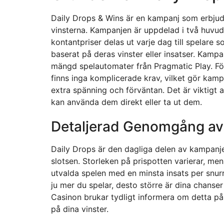
Daily Drops & Wins är en kampanj som erbjuds
vinsterna. Kampanjen är uppdelad i två huvu
kontantpriser delas ut varje dag till spelare 
baserat på deras vinster eller insatser. Kamp
mängd spelautomater från Pragmatic Play. För 
finns inga komplicerade krav, vilket gör kampa
extra spänning och förväntan. Det är viktigt a
kan använda dem direkt eller ta ut dem.
Detaljerad Genomgång av 
Daily Drops är den dagliga delen av kampanjen
slotsen. Storleken på prispotten varierar, men 
utvalda spelen med en minsta insats per snurr
ju mer du spelar, desto större är dina chanser 
Casinon brukar tydligt informera om detta på si
på dina vinster.