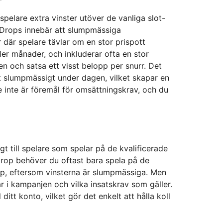
pelare extra vinster utöver de vanliga slot-
 Drops innebär att slumpmässiga
 där spelare tävlar om en stor prispott
ler månader, och inkluderar ofta en stor
n och satsa ett visst belopp per snurr. Det
 ut slumpmässigt under dagen, vilket skapar en
de inte är föremål för omsättningskrav, och du
t till spelare som spelar på de kvalificerade
y Drop behöver du oftast bara spela på de
Drop, eftersom vinsterna är slumpmässiga. Men
går i kampanjen och vilka insatskrav som gäller.
itt konto, vilket gör det enkelt att hålla koll