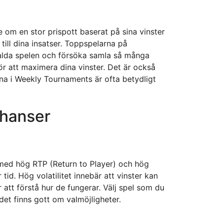
 om en stor prispott baserat på sina vinster
 till dina insatser. Toppspelarna på
valda spelen och försöka samla så många
för att maximera dina vinster. Det är också
serna i Weekly Tournaments är ofta betydligt
chanser
l med hög RTP (Return to Player) och hög
 tid. Hög volatilitet innebär att vinster kan
att förstå hur de fungerar. Välj spel som du
det finns gott om valmöjligheter.