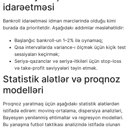
idarəetməsi
Bankroll idarəetməsi idman mərclərində olduğu kimi
burada da prioritetdir. Aşağıdakı addımlar məsləhətlidir:
Başlanğıc bankroll-un 1–2% ilə oynamaq;
Qısa intervallarda variance-ı ölçmək üçün kiçik test
sessiyaları keçirmək;
Seriya-qazanclar və seriya-itkiləri üçün stop-loss
və take-profit səviyyələri təyin etmək.
Statistik alətlər və proqnoz
modelləri
Proqnoz yaratmaq üçün aşağıdakı statistik alətlərdən
istifadə edirəm: movinq-ortalama, dispersiya analizləri,
Bayesyen yenilənmiş ehtimallar və regresyon modelləri.
Bu yanaşma futbol taktikası analizində istifadə olunan