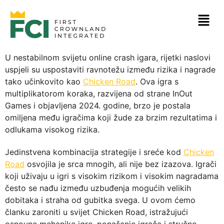
U nestabilnom svijetu online crash igara, rijetki naslovi
uspjeli su uspostaviti ravnotežu između rizika i nagrade
tako učinkovito kao
Chicken Road
. Ova igra s
multiplikatorom koraka, razvijena od strane InOut
Games i objavljena 2024. godine, brzo je postala
omiljena među igračima koji žude za brzim rezultatima i
odlukama visokog rizika.
Jedinstvena kombinacija strategije i sreće kod
Chicken
Road
osvojila je srca mnogih, ali nije bez izazova. Igrači
koji uživaju u igri s visokim rizikom i visokim nagradama
često se nađu između uzbuđenja mogućih velikih
dobitaka i straha od gubitka svega. U ovom ćemo
članku zaroniti u svijet Chicken Road, istražujući
osnovne mehanike igre, ponašanje igrača i stručne