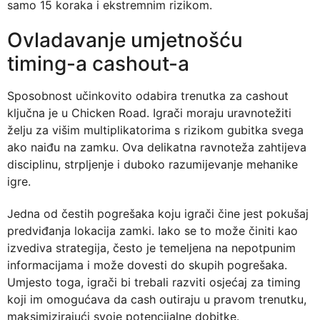
samo 15 koraka i ekstremnim rizikom.
Ovladavanje umjetnošću
timing-a cashout-a
Sposobnost učinkovito odabira trenutka za cashout
ključna je u Chicken Road. Igrači moraju uravnotežiti
želju za višim multiplikatorima s rizikom gubitka svega
ako naiđu na zamku. Ova delikatna ravnoteža zahtijeva
disciplinu, strpljenje i duboko razumijevanje mehanike
igre.
Jedna od čestih pogrešaka koju igrači čine jest pokušaj
predviđanja lokacija zamki. Iako se to može činiti kao
izvediva strategija, često je temeljena na nepotpunim
informacijama i može dovesti do skupih pogrešaka.
Umjesto toga, igrači bi trebali razviti osjećaj za timing
koji im omogućava da cash outiraju u pravom trenutku,
maksimizirajući svoje potencijalne dobitke.