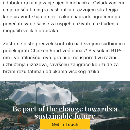
i duboko razumijevanje njenih mehanika. Ovladavanjem
umjetnošću timing-a cashout-a i razvojem strategija
koje uravnotežuju omjer rizika i nagrade, igrači mogu
povećati svoje šanse za uspjeh i uživati u uzbuđenju
mogućih velikih dobitaka.
Zašto ne biste preuzeli kontrolu nad svojom sudbinom i
počeli igrati Chicken Road već danas? S visokim RTP-
om i volatilnošću, ova igra nudi neusporedivu razinu
uzbuđenja i izazova, savršenu za igrače koji žude za
brzim rezultatima i odlukama visokog rizika.
Be part of the change towards a
sustainable future
Get In Touch