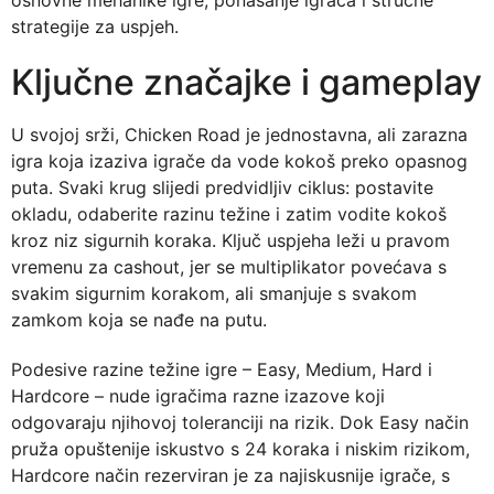
strategije za uspjeh.
Ključne značajke i gameplay
U svojoj srži, Chicken Road je jednostavna, ali zarazna
igra koja izaziva igrače da vode kokoš preko opasnog
puta. Svaki krug slijedi predvidljiv ciklus: postavite
okladu, odaberite razinu težine i zatim vodite kokoš
kroz niz sigurnih koraka. Ključ uspjeha leži u pravom
vremenu za cashout, jer se multiplikator povećava s
svakim sigurnim korakom, ali smanjuje s svakom
zamkom koja se nađe na putu.
Podesive razine težine igre – Easy, Medium, Hard i
Hardcore – nude igračima razne izazove koji
odgovaraju njihovoj toleranciji na rizik. Dok Easy način
pruža opuštenije iskustvo s 24 koraka i niskim rizikom,
Hardcore način rezerviran je za najiskusnije igrače, s