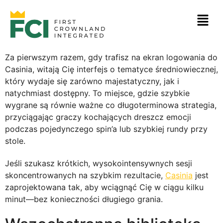
Za pierwszym razem, gdy trafisz na ekran logowania do
Casinia, witają Cię interfejs o tematyce średniowiecznej,
który wydaje się zarówno majestatyczny, jak i
natychmiast dostępny. To miejsce, gdzie szybkie
wygrane są równie ważne co długoterminowa strategia,
przyciągając graczy kochających dreszcz emocji
podczas pojedynczego spin’a lub szybkiej rundy przy
stole.
Jeśli szukasz krótkich, wysokointensywnych sesji
skoncentrowanych na szybkim rezultacie,
Casinia
jest
zaprojektowana tak, aby wciągnąć Cię w ciągu kilku
minut—bez konieczności długiego grania.