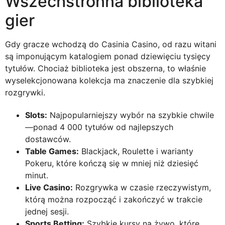
Wszechstronna biblioteka
gier
Gdy gracze wchodzą do Casinia Casino, od razu witani
są imponującym katalogiem ponad dziewięciu tysięcy
tytułów. Chociaż biblioteka jest obszerna, to właśnie
wyselekcjonowana kolekcja ma znaczenie dla szybkiej
rozgrywki.
Slots:
Najpopularniejszy wybór na szybkie chwile
—ponad 4 000 tytułów od najlepszych
dostawców.
Table Games:
Blackjack, Roulette i warianty
Pokeru, które kończą się w mniej niż dziesięć
minut.
Live Casino:
Rozgrywka w czasie rzeczywistym,
którą można rozpocząć i zakończyć w trakcie
jednej sesji.
Sports Betting:
Szybkie kursy na żywo, które