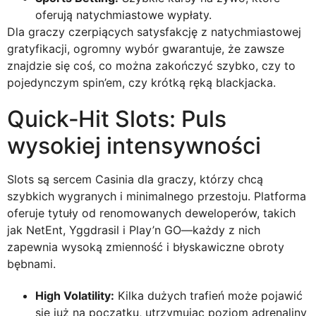
oferują natychmiastowe wypłaty.
Dla graczy czerpiących satysfakcję z natychmiastowej
gratyfikacji, ogromny wybór gwarantuje, że zawsze
znajdzie się coś, co można zakończyć szybko, czy to
pojedynczym spin’em, czy krótką ręką blackjacka.
Quick‑Hit Slots: Puls
wysokiej intensywności
Slots są sercem Casinia dla graczy, którzy chcą
szybkich wygranych i minimalnego przestoju. Platforma
oferuje tytuły od renomowanych deweloperów, takich
jak NetEnt, Yggdrasil i Play’n GO—każdy z nich
zapewnia wysoką zmienność i błyskawiczne obroty
bębnami.
High Volatility:
Kilka dużych trafień może pojawić
się już na początku, utrzymując poziom adrenaliny