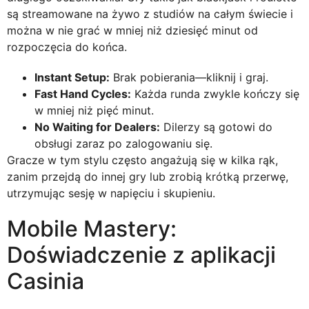
są streamowane na żywo z studiów na całym świecie i
można w nie grać w mniej niż dziesięć minut od
rozpoczęcia do końca.
Instant Setup:
Brak pobierania—kliknij i graj.
Fast Hand Cycles:
Każda runda zwykle kończy się
w mniej niż pięć minut.
No Waiting for Dealers:
Dilerzy są gotowi do
obsługi zaraz po zalogowaniu się.
Gracze w tym stylu często angażują się w kilka rąk,
zanim przejdą do innej gry lub zrobią krótką przerwę,
utrzymując sesję w napięciu i skupieniu.
Mobile Mastery:
Doświadczenie z aplikacji
Casinia