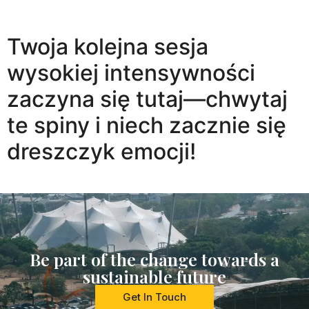
Twoja kolejna sesja
wysokiej intensywności
zaczyna się tutaj—chwytaj
te spiny i niech zacznie się
dreszczyk emocji!
Be part of the change towards a
sustainable future
Get In Touch