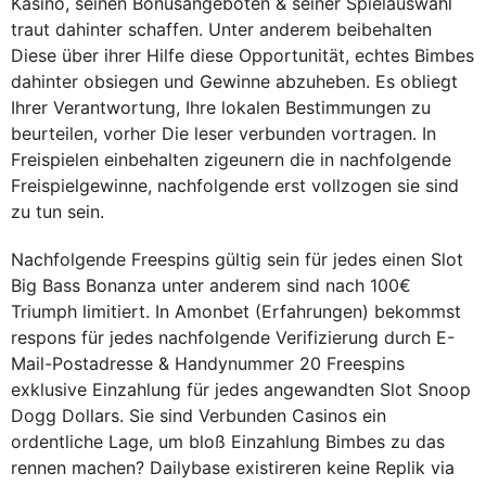
Kasino, seinen Bonusangeboten & seiner Spielauswahl
traut dahinter schaffen. Unter anderem beibehalten
Diese über ihrer Hilfe diese Opportunität, echtes Bimbes
dahinter obsiegen und Gewinne abzuheben. Es obliegt
Ihrer Verantwortung, Ihre lokalen Bestimmungen zu
beurteilen, vorher Die leser verbunden vortragen. In
Freispielen einbehalten zigeunern die in nachfolgende
Freispielgewinne, nachfolgende erst vollzogen sie sind
zu tun sein.
Nachfolgende Freespins gültig sein für jedes einen Slot
Big Bass Bonanza unter anderem sind nach 100€
Triumph limitiert. In Amonbet (Erfahrungen) bekommst
respons für jedes nachfolgende Verifizierung durch E-
Mail-Postadresse & Handynummer 20 Freespins
exklusive Einzahlung für jedes angewandten Slot Snoop
Dogg Dollars. Sie sind Verbunden Casinos ein
ordentliche Lage, um bloß Einzahlung Bimbes zu das
rennen machen? Dailybase existireren keine Replik via