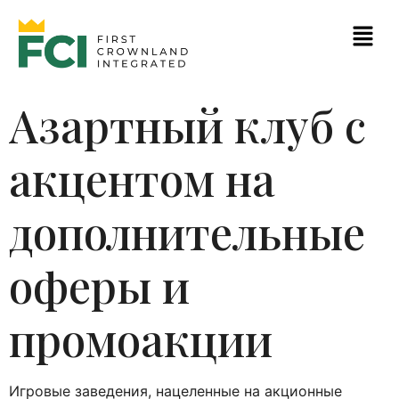
Азартный клуб с
акцентом на
дополнительные
оферы и
промоакции
Игровые заведения, нацеленные на акционные