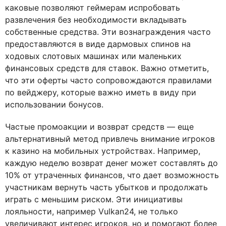
каковые позволяют геймерам испробовать
развлечения без необходимости вкладывать
собственные средства. Эти вознаграждения часто
предоставляются в виде дармовых спинов на
ходовых слотовых машинах или маленьких
финансовых средств для ставок. Важно отметить,
что эти оферты часто сопровождаются правилами
по вейджеру, которые важно иметь в виду при
использовании бонусов.
Частые промоакции и возврат средств — еще
альтернативный метод привлечь внимание игроков
к казино на мобильных устройствах. Например,
каждую неделю возврат денег может составлять до
10% от утраченных финансов, что дает возможность
участникам вернуть часть убытков и продолжать
играть с меньшим риском. Эти инициативы
лояльности, например Vulkan24, не только
увеличивают интерес игроков, но и помогают более