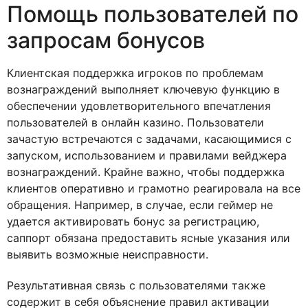
Помощь пользователей по
запросам бонусов
Клиентская поддержка игроков по проблемам
вознаграждений выполняет ключевую функцию в
обеспечении удовлетворительного впечатления
пользователей в онлайн казино. Пользователи
зачастую встречаются с задачами, касающимися с
запуском, использованием и правилами вейджера
вознаграждений. Крайне важно, чтобы поддержка
клиентов оперативно и грамотно реагировала на все
обращения. Например, в случае, если геймер не
удается активировать бонус за регистрацию,
саппорт обязана предоставить ясные указания или
выявить возможные неисправности.
Результативная связь с пользователями также
содержит в себя объяснение правил активации