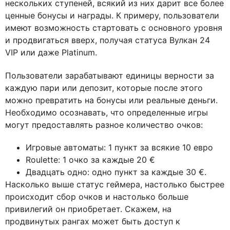
нескольких ступеней, всякий из них дарит все более
ценные бонусы и награды. К примеру, пользователи
имеют возможность стартовать с основного уровня
и продвигаться вверх, получая статуса Вулкан 24
VIP или даже Platinum.
Пользователи зарабатывают единицы верности за
каждую пари или депозит, которые после этого
можно превратить на бонусы или реальные деньги.
Необходимо осознавать, что определенные игры
могут предоставлять разное количество очков:
Игровые автоматы: 1 пункт за всякие 10 евро
Roulette: 1 очко за каждые 20 €
Двадцать одно: одно пункт за каждые 30 €.
Насколько выше статус геймера, настолько быстрее
происходит сбор очков и настолько больше
привилегий он приобретает. Скажем, на
продвинутых рангах может быть доступ к