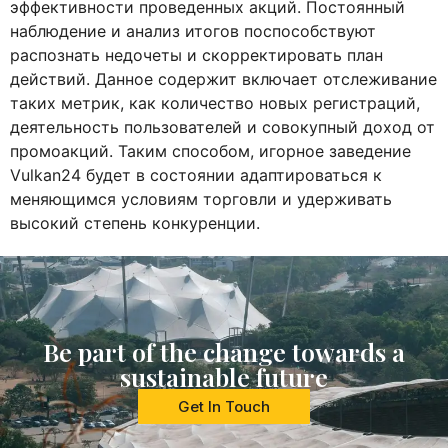
эффективности проведенных акций. Постоянный
наблюдение и анализ итогов поспособствуют
распознать недочеты и скорректировать план
действий. Данное содержит включает отслеживание
таких метрик, как количество новых регистраций,
деятельность пользователей и совокупный доход от
промоакций. Таким способом, игорное заведение
Vulkan24 будет в состоянии адаптироваться к
меняющимся условиям торговли и удерживать
высокий степень конкуренции.
Be part of the change towards a
sustainable future
Get In Touch