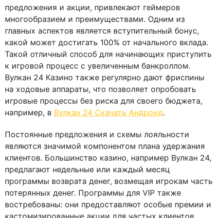
предложения и акции, привлекают геймеров
многообразием и преимуществами. Одним из
главных аспектов является вступительный бонус,
какой может достигать 100% от начального вклада.
Такой отличный способ для начинающих приступить
к игровой процесс с увеличенным банкроллом.
Вулкан 24 Казино также регулярно дают фриспины
на ходовые аппараты, что позволяет опробовать
игровые процессы без риска для своего бюджета,
например, в
Вулкан 24 Скачать Андроид
.
Постоянные предложения и схемы лояльности
являются значимой компонентом плана удержания
клиентов. Большинство казино, например Вулкан 24,
предлагают недельные или каждый месяц
программы возврата денег, возмещая игрокам часть
потерянных денег. Программы для VIP также
востребованы: они предоставляют особые премии и
кастомизированные акции для частых клиентов.