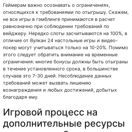
Геймерам важно осознавать о ограничениях,
относящихся к требованиями по отыгрышу. Скажем,
не все игры в гэмблинге принимаются в расчет
равнозначно при соблюдении требований по
вейджеру. Нередко слоты засчитываются на 100%, в
отличие от Вулкан 24 настольные игры и видео-
покер могут учитываться только на 10-20%. Помимо
этого следует обратить внимание на временные
ограничения: многие бонусы должны быть отыграны
в течение установленного срока, в большинстве
случаев это 7-30 дней. Несоблюдение данных
требований может вызвать лишению
вознаграждения и любых достижений, добытых
благодаря ему.
Игровой процесс на
дополнительные ресурсы