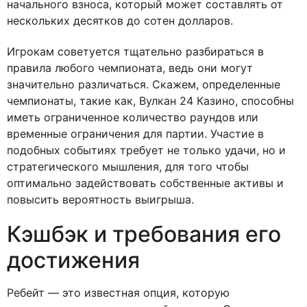
начального взноса, который может составлять от
нескольких десятков до сотен долларов.
Игрокам советуется тщательно разбираться в
правила любого чемпионата, ведь они могут
значительно различаться. Скажем, определенные
чемпионаты, такие как, Вулкан 24 Казино, способны
иметь ограниченное количество раундов или
временные ограничения для партии. Участие в
подобных событиях требует не только удачи, но и
стратегического мышления, для того чтобы
оптимально задействовать собственные активы и
повысить вероятность выигрыша.
Кэшбэк и требования его
достижения
Ребейт — это известная опция, которую