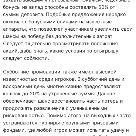
бонусы на вклад способны составлять 50% от
суммы депозита. Подобные предложения нередко
включают бонусными спинами на известные
аппараты, что позволяет участникам увеличить свои
шансы на победу без дополнительных затрат.
Следует тщательно просматривать положения
акций, дабы знать, какие условия по отыгрышу
следует соблюсти.
Субботние промоакции также имеют высокой
известностью среди игроков. В субботний день и
воскресный день многие казино предоставляют
кэшбэк до 20% на утраченные суммы. Данное
обеспечивает шанс восстановить часть потерь и
продолжать развлечение с уменьшенными
рискованностью. Помимо этого, на выходных часто
устраиваются турниры с крупными призовыми
фондами, где любой игрок может испытать удачу и