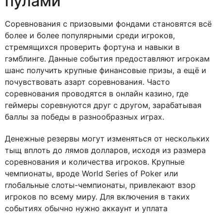
пулами
Соревнования с призовыми фондами становятся всё
более и более популярными среди игроков,
стремящихся проверить фортуна и навыки в
гэмблинге. Данные события предоставляют игрокам
шанс получить крупные финансовые призы, а ещё и
почувствовать азарт соревнования. Часто
соревнования проводятся в онлайн казино, где
геймеры соревнуются друг с другом, зарабатывая
баллы за победы в разнообразных играх.
Денежные резервы могут изменяться от нескольких
тыщ вплоть до лямов долларов, исходя из размера
соревнования и количества игроков. Крупные
чемпионаты, вроде World Series of Poker или
глобальные слоты-чемпионаты, привлекают взор
игроков по всему миру. Для включения в таких
событиях обычно нужно аккаунт и уплата