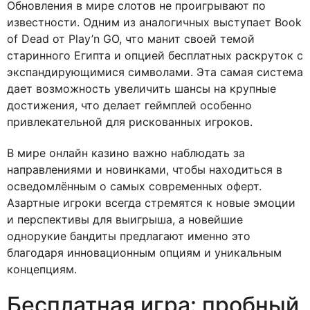
Обновления в мире слотов не проигрывают по
известности. Одним из аналогичных выступает Book
of Dead от Play’n GO, что манит своей темой
старинного Египта и опцией бесплатных раскруток с
экспандирующимися символами. Эта самая система
дает возможность увеличить шансы на крупные
достижения, что делает геймплей особенно
привлекательной для рискованных игроков.
В мире онлайн казино важно наблюдать за
направлениями и новинками, чтобы находиться в
осведомлённым о самых современных оферт.
Азартные игроки всегда стремятся к новые эмоции
и перспективы для выигрыша, а новейшие
однорукие бандиты предлагают именно это
благодаря инновационным опциям и уникальным
концепциям.
Бесплатная игра: пробный