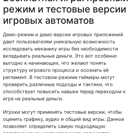
режим и тестовые версии
игровых автоматов
Демо-режим и демо-версии игровых приложений
дают пользователям уникальную возможность
исследовать механику игры без необходимости
вкладывать реальные деньги. Это вот особенно
выгодно к начинающих, что желают понять
структуру игрового процесса и осознать её
регламент. В тестовом-режиме геймеры могут
проверить различные подходы и тактики, что
способствует повысить навыки перед переходом к
игре на реальные деньги.
Игроки могут применять тестовые версии, чтобы
оценить графику, аудио и общий вид игры. Данное
позволяет определить самую подходящую