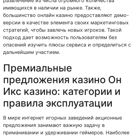
развлечение из числа огромного количества
имеющихся в наличии на рынке. Также,
большинство онлайн казино предоставляют демо-
версии в качестве элемента своих маркетинговых
стратегий, чтобы завлечь новых игроков. Такой
подход дает возможность пользователям без
опасений изучить плюсы сервиса и определиться с
дальнейшим участием.
Премиальные
предложения казино Он
Икс казино: категории и
правила эксплуатации
В мире интернет игорных заведений акционные
предложения занимают важную задачу в
приманивании и удерживании геймеров. Наиболее