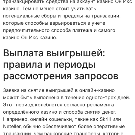
транзакцировать средства на аккаунт казино Он Икс
казино. Тем не менее стоит учитывать
потенциальные сборы и пределы на транзакции,
которые способны варьироваться в учете
предпочтительного способа платежа и самого
казино Он Икс казино.
Выплата выигрышей:
правила и периоды
рассмотрения запросов
Заявка на снятие выигрышей в онлайн-казино
может быть выполнена в течение одного-трех дней.
Этот период колеблется согласно регламента
определённого казино и способа снятия денег.
Например, онлайн кошельки, такие как Skrill или
Neteller, обычно обеспечивают более оперативные
транзакции, чем банковские трансферы, которые