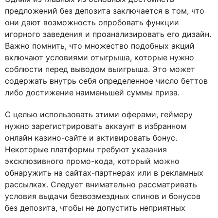
предложений без депозита заключается в том, что
они дают возможность опробовать функции
игорного заведения и проанализировать его дизайн.
Важно помнить, что множество подобных акций
включают условиями отыгрыша, которые нужно
соблюсти перед выводом выигрыша. Это может
содержать внутрь себя определенное число беттов
либо достижение наименьшей суммы приза.
С целью использовать этими оферами, геймеру
нужно зарегистрировать аккаунт в избранном
онлайн казино-сайте и активировать бонус.
Некоторые платформы требуют указания
эксклюзивного промо-кода, который можно
обнаружить на сайтах-партнерах или в рекламных
рассылках. Следует внимательно рассматривать
условия выдачи безвозмездных спинов и бонусов
без депозита, чтобы не допустить неприятных