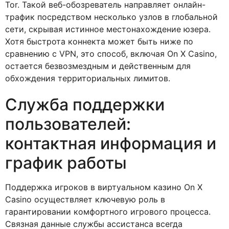
Tor. Такой веб-обозреватель направляет онлайн-
трафик посредством несколько узлов в глобальной
сети, скрывая истинное местонахождение юзера.
Хотя быстрота коннекта может быть ниже по
сравнению с VPN, это способ, включая On X Casino,
остается безвозмездным и действенным для
обхождения территориальных лимитов.
Служба поддержки
пользователей:
контактная информация и
график работы
Поддержка игроков в виртуальном казино On X
Casino осуществляет ключевую роль в
гарантировании комфортного игрового процесса.
Связная данные службы ассистанса всегда