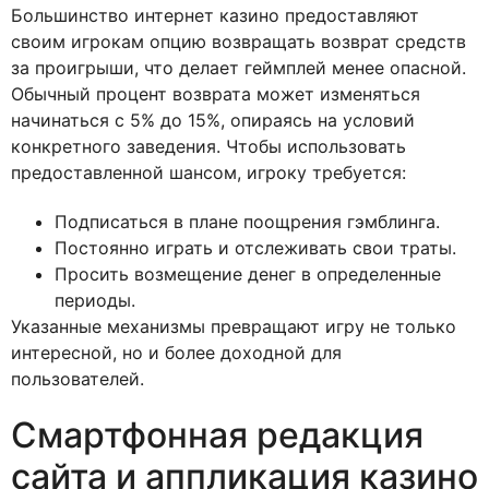
Большинство интернет казино предоставляют
своим игрокам опцию возвращать возврат средств
за проигрыши, что делает геймплей менее опасной.
Обычный процент возврата может изменяться
начинаться с 5% до 15%, опираясь на условий
конкретного заведения. Чтобы использовать
предоставленной шансом, игроку требуется:
Подписаться в плане поощрения гэмблинга.
Постоянно играть и отслеживать свои траты.
Просить возмещение денег в определенные
периоды.
Указанные механизмы превращают игру не только
интересной, но и более доходной для
пользователей.
Смартфонная редакция
сайта и аппликация казино