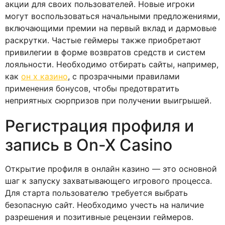
акции для своих пользователей. Новые игроки
могут воспользоваться начальными предложениями,
включающими премии на первый вклад и дармовые
раскрутки. Частые геймеры также приобретают
привилегии в форме возвратов средств и систем
лояльности. Необходимо отбирать сайты, например,
как
он х казино
, с прозрачными правилами
применения бонусов, чтобы предотвратить
неприятных сюрпризов при получении выигрышей.
Регистрация профиля и
запись в On-X Casino
Открытие профиля в онлайн казино — это основной
шаг к запуску захватывающего игрового процесса.
Для старта пользователю требуется выбрать
безопасную сайт. Необходимо учесть на наличие
разрешения и позитивные рецензии геймеров.