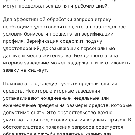
могут продолжаться до пяти рабочих дней.
Для эффективной обработки запроса игроку
необходимо удостовериться, что он соблюдал все
условия бонусов и прошел этап верификации
профиля. Верификация содержит подачу
удостоверений, доказывающих персональные
данные и место жительства. Без данного этапа
игорное заведение может задержать или отклонить
заявку на кэш-аут.
Помимо этого, следует учесть пределы снятия
средств. Некоторые игорные заведения
устанавливают ежедневные, недельные или
ежемесячные пределы на размеры средств, которые
допустимо снять. Это обстоятельство важно
учитывать при подготовки снятия крупных призов. В
обстоятельствах появления запросов советуется
обращаться в службу поддержки казино для