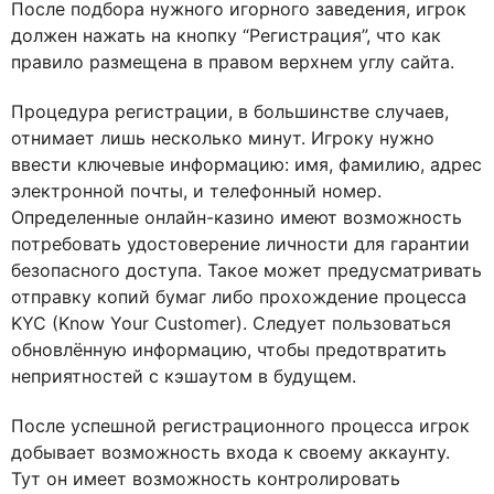
После подбора нужного игорного заведения, игрок
должен нажать на кнопку “Регистрация”, что как
правило размещена в правом верхнем углу сайта.
Процедура регистрации, в большинстве случаев,
отнимает лишь несколько минут. Игроку нужно
ввести ключевые информацию: имя, фамилию, адрес
электронной почты, и телефонный номер.
Определенные онлайн-казино имеют возможность
потребовать удостоверение личности для гарантии
безопасного доступа. Такое может предусматривать
отправку копий бумаг либо прохождение процесса
KYC (Know Your Customer). Следует пользоваться
обновлённую информацию, чтобы предотвратить
неприятностей с кэшаутом в будущем.
После успешной регистрационного процесса игрок
добывает возможность входа к своему аккаунту.
Тут он имеет возможность контролировать