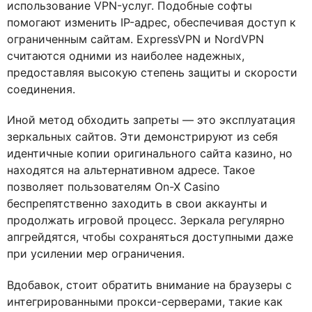
использование VPN-услуг. Подобные софты
помогают изменить IP-адрес, обеспечивая доступ к
ограниченным сайтам. ExpressVPN и NordVPN
считаются одними из наиболее надежных,
предоставляя высокую степень защиты и скорости
соединения.
Иной метод обходить запреты — это эксплуатация
зеркальных сайтов. Эти демонстрируют из себя
идентичные копии оригинального сайта казино, но
находятся на альтернативном адресе. Такое
позволяет пользователям On-X Casino
беспрепятственно заходить в свои аккаунты и
продолжать игровой процесс. Зеркала регулярно
апгрейдятся, чтобы сохраняться доступными даже
при усилении мер ограничения.
Вдобавок, стоит обратить внимание на браузеры с
интегрированными прокси-серверами, такие как