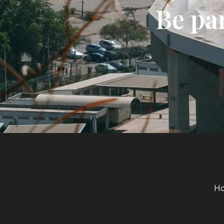
Be pa
H