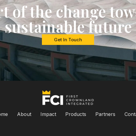
rt of the change tow
sustainable future
Get In Touch
ome
About
Impact
Products
Partners
Cont