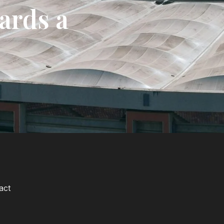
ards a
act